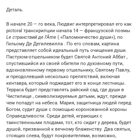
Деталь.
В начале 20 — го века, Людвиг интерпретировал его как
pictoral транскрипции начала 14 — французской поэмы
Le странствий де l’Âme
( «Паломничество души»), по
Гильому Де Дегилевилла . По его словам, картина
представляет собой идеальный путь очищения души.
Пастухом-отшельником будет Святой Антоний Аббат ,
спустившийся из своей обители по духовному пути,
вдохновленному первому отшельнику, Святому Павлу,
и преодолевший несколько препятствий, включая
кентавра, который поджидает его в конце лестницы.
Терраса будет представлять райский сад, где души в
Чистилище , символизируемые детьми, ждут, прежде
чем попадут на небеса. Мария, защитница людей перед
Богом, судит души с помощью коронованной короны
Справедливости. Среди детей, играющих с
таинственными плодами, тот, кто сидит у дерева, будет
душой, призванной к вечному блаженству. Два святых,
стоящих слева, будут покровителями, возможно,