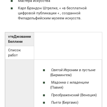
Мастера искусства
Карл Брэндон Штрелке, « »в бесплатной
цифровой публикации «
,
созданной
Филадельфийским музеем искусств.
vтеДжованни
Беллини
Список
работ
Святой Иероним в пустыне
(Бирмингем)
Мадонна с младенцем
(Павия)
Преображенский
(Венеция)
Пьета
(Бергамо)