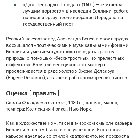
«Дож Леонардо Лоредан» (1501) — считается
лучшим портретом в наследии Беллини, работа
написана сразу после избрания Лоредана на
государственный пост.
Русский искусствовед Александр Бенуа в своих трудах
восхищался «поэтическими и музыкальными» фонами
Беллини и умением художника передать красоту
природы с помощью «бесхитростных, но прелестных
эффектов». Влияние венецианского мастера
прослеживается в ряде холстов Эжена Делакруа
(Eugene Delacroix), а также в работах импрессионистов.
Оценка [ править ]
Святой Франциск в экстазе
, 1480 г .; панель, масло,
темпера; Коллекция Фрика , Нью-Йорк.
Как в художественном, так и в мирском смысле карьера
Беллини в целом была очень успешной. Его долгая
карьера началась со стилей кватроченто, но переросла