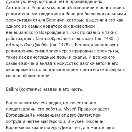
духовную тему, которой нет в произведениях
Антонелло. Реализм масляной живописи в сочетании с
религиозными традициями Венеции были уникальными
элементами стиля Беллини, которые выделяли его как
одного из самых новаторских вживописи
венецианского Возрождения . Как показано в таких
работах, как «
Святой Франциск в экстазе»
(ок. 1480 г.)
и
Алтарь Сан-Джоббе
(ок. 1478 г.) Беллини использует
религиозную символику через природные элементы,
такие как виноградные лозы и скалы. И все же его
самый важный вклад в искусство заключается в его
экспериментах с использованием цвета и атмосферы в
масляной живописи.
Bellini (коктейль) назван в его честь.
В испанских музеях редко, но качественно
представлены его работы. Музей Прадо владеет
Богородицей и младенцем от двух Святых
при
сотрудничестве мастерской. В музее Тиссена-
Борнемисы хранится
Нун Димиттис
, а в Настоящей