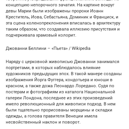
концепцию непорочного зачатия. На картине вокруг
девы Марии были изображены пророки Иоанн
Креститель, Иова, Себастьяна, Доминик и Франциск, и
эта сцена коленопреклонения вписалась в архитектуру
таким образом, что создавала иллюзию присутствия и
подчеркивала храмовый колорит.
Джованни Беллини – «Пьета» / Wikipedia
Наряду с церковной живописью Джованни занимался
портретами, в которых наблюдалось влияние
художников предыдущих эпох. В такой манере созданы
изображения Йорга Фуггера, кондотьера и юноши в
красном, а также дожа Леонардо Лоредано. Судя по
постерам и фотографиям из каталога Национальной
галереи Лондона, последнее из этих произведений
имело революционный для живописи подход. В нем
были тщательно прорисованы морщины и складки
одежды, а голова правителя Венеции имела
несвойственный наклон и поворот.