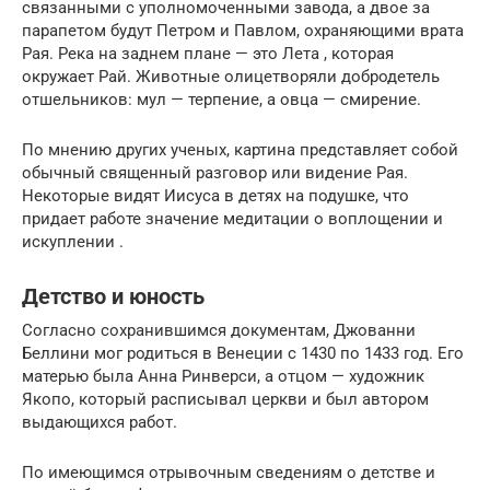
связанными с уполномоченными завода, а двое за
парапетом будут Петром и Павлом, охраняющими врата
Рая. Река на заднем плане — это Лета , которая
окружает Рай. Животные олицетворяли добродетель
отшельников: мул — терпение, а овца — смирение.
По мнению других ученых, картина представляет собой
обычный священный разговор или видение Рая.
Некоторые видят Иисуса в детях на подушке, что
придает работе значение медитации о воплощении и
искуплении .
Детство и юность
Согласно сохранившимся документам, Джованни
Беллини мог родиться в Венеции с 1430 по 1433 год. Его
матерью была Анна Ринверси, а отцом — художник
Якопо, который расписывал церкви и был автором
выдающихся работ.
По имеющимся отрывочным сведениям о детстве и