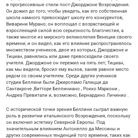
в прогрессивные стили пост-Джорджоне Возрождения.
Он дожил до того, чтобы увидеть, как его собственная
школа намного превосходит школу его конкурентов,
Виварини Мурано; он воплощал с возрастающей и
взрослеющей силой всю серьезность благочестия, а
также многое из мирского великолепия Венеции своего
времени; и он видел, как его влияние распространялось
множеством учеников, двое из которых, Джорджоне и
Тициан, равнялись или даже превосходили своего
учителя. Джорджоне он пережил на пять лет; Тициан,
как мы видели, бросил ему вызов, заняв равное место
рядом со своим учителем. Среди других учеников
студии Беллини были Джироламо Галицци да
Сантакроче ,Витторе Беллиниано , Рокко Маркони ,
Андреа Превитали и, возможно, Бернардино Личинио .
С исторической точки зрения Беллини сыграл важную
роль в развитии итальянского Возрождения, поскольку
он включил эстетику Северной Европы. Под
значительным влиянием Антонелло да Мессины и
других современных тенденций того времени, таких как