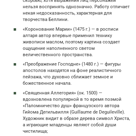
скорбью, хотя выражения лиц персонажей
нельзя воспринять однозначно. Работу отличает
некая недосказанность, характерная для
творчества Беллини.
«Коронование Марии» (1475 г.) — в росписи
алтаря автор впервые применил технику
живописи маслом, поэтому картина создает
ощущение наполненного светом
величественного пространства.
«Преображение Господне» (1480 г.) — фигуры
апостолов находятся на фоне реалистичного
пейзажа, что духовно сближает земное и
божественное начала.
«Священная Аллегория» (ок. 1500) —
вдохновлена популярной в то время поэмой
«Паломничество душ» французского автора
Гийома Дегильвилля (Guillaume de Deguileville).
Художник видит в образе дерева символ Христа,
а играющие младенцы являют собой души
чистилища;