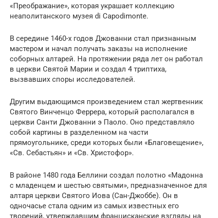
«Преображание», которая украшает коллекцию
неаполитанского музея di Capodimonte.
В середине 1460-х годов Джованни стал признанным
мастером и начал получать заказы на исполнение
соборных алтарей. На протяжении ряда лет он работал
в церкви Святой Марии и создал 4 триптиха,
вызвавших споры исследователей.
Другим выдающимся произведением стал жертвенник
Святого Винченцо Феррера, который располагался в
церкви Санти Джованни э Паоло. Оно представляло
собой картины в разделенном на части
прямоугольнике, среди которых были «Благовещение»,
«Св. Себастьян» и «Св. Христофор».
В районе 1480 года Беллини создал полотно «Мадонна
с младенцем и шестью святыми», предназначенное для
алтаря церкви Святого Иова (Сан-Джоббе). Он в
одночасье стала одним из самых известных его
творений, утверждавшим францисканские взгляды на