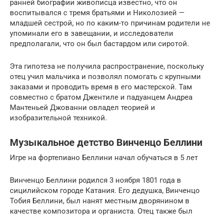
ранней биографии живописца известно, что он
воспитывался с тремя братьями и Николозией —
младшей сестрой, но по каким-то причинам родители не
упоминали его в завещании, и исследователи
предполагали, что он был бастардом или сиротой.
Эта гипотеза не получила распространение, поскольку
отец учил мальчика и позволял помогать с крупными
заказами и проводить время в его мастерской. Там
совместно с братом Джентиле и падуанцем Андреа
Мантеньей Джованни овладел теорией и
изобразительной техникой.
Музыкальное детство Винченцо Беллини
Игре на фортепиано Беллини начал обучаться в 5 лет
Винченцо Беллини родился 3 ноября 1801 года в
сицилийском городе Катания. Его дедушка, Винченцо
Тобия Беллини, был нанят местным дворянином в
качестве композитора и органиста. Отец также был