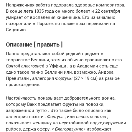
Напряженная работа подорвала здоровье композитора.
В конце лета 1835 года он много болеет и 22 сентября
умирает от воспаления кишечника. Его изначально
похоронили в Париже, но позже прах перевезли на
Сицилию.
Описание [ править ]
Панно представляют собой редкий предмет в
творчестве Беллини, хотя их обычно сравнивают с его
Святой аллегорией
в Уффици , а в Академии есть еще
одно такое панно Беллини или, возможно, Андреа
Превитали , аллегория
Фортуны
(27 × 19 см) из разное
происхождение.
Настойчивость
показывает добродетельного воина,
которому Вакх предлагает фрукты из повозки,
запряженной путто . Это также было описано как
аллегория похоти .
Фортуна
, или
непостоянство
,
показывает женщину на неустойчивой лодке,окружении
puttoes, держа сферу. «
Благоразумие»
изображает