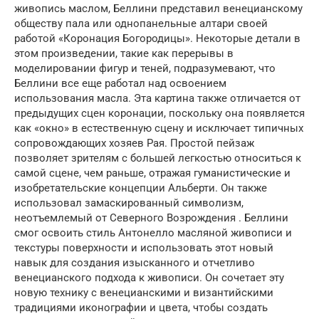
живопись маслом, Беллини представил венецианскому
обществу пала или однопанельные алтари своей
работой «Коронация Богородицы». Некоторые детали в
этом произведении, такие как перерывы в
моделировании фигур и теней, подразумевают, что
Беллини все еще работал над освоением
использования масла. Эта картина также отличается от
предыдущих сцен коронации, поскольку она появляется
как «окно» в естественную сцену и исключает типичных
сопровождающих хозяев Рая. Простой пейзаж
позволяет зрителям с большей легкостью относиться к
самой сцене, чем раньше, отражая гуманистические и
изобретательские концепции Альберти. Он также
использовал замаскированный символизм,
неотъемлемый от Северного Возрождения . Беллини
смог освоить стиль Антонелло масляной живописи и
текстуры поверхности и использовать этот новый
навык для создания изысканного и отчетливо
венецианского подхода к живописи. Он сочетает эту
новую технику с венецианскими и византийскими
традициями иконографии и цвета, чтобы создать