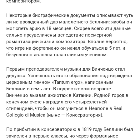
композитором.
Некоторые биографические документы описывают чуть
ли не врожденный дар малолетнего Беллини: якобы он
мог спеть арию в 18 месяцев. Скорее всего эти данные
сильно преувеличены вследствие посмертной
романтизации жизни композитора. Вполне вероятно,
что игре на фортепиано он начал обучаться в 5 лет, и
безусловно являлся талантливым учеником.
Первым преподавателем музыки для Винченцо стал
дедушка. Успешность этого образования подтверждена
церковным гимном «Tantum ergo», написанным
Беллини в семь лет. В подростковом возрасте
Винченцо вызвал ажиотаж в Катании. Родной город в
конечном счете наградил его четырехлетней
стипендией, чтобы он мог учиться в Неаполе в Real
Collegio di Musica (ныне — Консерватория).
По прибытии в консерваторию в 1819 году Беллини был
зачислен в первые классы, но через формальное