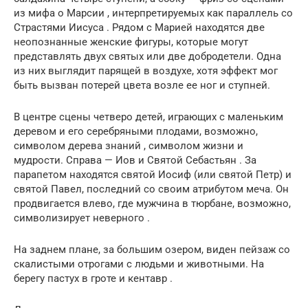
из мифа о Марсии , интерпретируемых как параллель со
Страстями Иисуса . Рядом с Марией находятся две
неопознанные женские фигуры, которые могут
представлять двух святых или две добродетели. Одна
из них выглядит парящей в воздухе, хотя эффект мог
быть вызван потерей цвета возле ее ног и ступней.
В центре сцены четверо детей, играющих с маленьким
деревом и его серебряными плодами, возможно,
символом дерева знаний , символом жизни и
мудрости. Справа — Иов и Святой Себастьян . За
парапетом находятся святой Иосиф (или святой Петр) и
святой Павел, последний со своим атрибутом меча. Он
продвигается влево, где мужчина в тюрбане, возможно,
символизирует неверного .
На заднем плане, за большим озером, виден пейзаж со
скалистыми отрогами с людьми и животными. На
берегу пастух в гроте и кентавр .