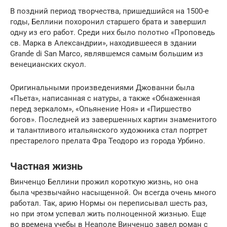
В поздний период творчества, пришедшийся на 1500-е
годы, Беллини похоронил старшего брата и завершил
одну из его работ. Среди них было полотно «Проповедь
св. Марка в Александрии», находившееся в здании
Grande di San Marco, являвшемся самым большим из
венецианских скуол.
Оригинальными произведениями Джованни была
«Пьета», написанная с натуры, а также «Обнаженная
перед зеркалом», «Опьянение Ноя» и «Пиршество
богов». Последней из завершенных картин знаменитого
и талантливого итальянского художника стал портрет
престарелого прелата Фра Теодоро из города Урбино.
Частная жизнь
Винченцо Беллини прожил короткую жизнь, но она
была чрезвычайно насыщенной. Он всегда очень много
работал. Так, арию Нормы он переписывал шесть раз,
но при этом успевал жить полноценной жизнью. Еще
во времена учебы в Неаполе Винченцо завел роман с