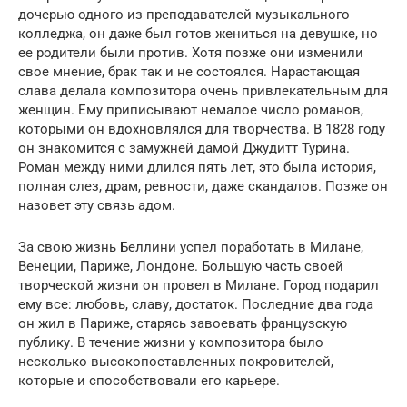
дочерью одного из преподавателей музыкального
колледжа, он даже был готов жениться на девушке, но
ее родители были против. Хотя позже они изменили
свое мнение, брак так и не состоялся. Нарастающая
слава делала композитора очень привлекательным для
женщин. Ему приписывают немалое число романов,
которыми он вдохновлялся для творчества. В 1828 году
он знакомится с замужней дамой Джудитт Турина.
Роман между ними длился пять лет, это была история,
полная слез, драм, ревности, даже скандалов. Позже он
назовет эту связь адом.
За свою жизнь Беллини успел поработать в Милане,
Венеции, Париже, Лондоне. Большую часть своей
творческой жизни он провел в Милане. Город подарил
ему все: любовь, славу, достаток. Последние два года
он жил в Париже, старясь завоевать французскую
публику. В течение жизни у композитора было
несколько высокопоставленных покровителей,
которые и способствовали его карьере.