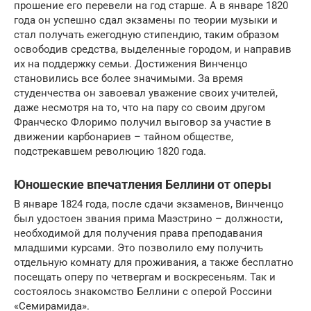
прошение его перевели на год старше. А в январе 1820
года он успешно сдал экзамены по теории музыки и
стал получать ежегодную стипендию, таким образом
освободив средства, выделенные городом, и направив
их на поддержку семьи. Достижения Винченцо
становились все более значимыми. За время
студенчества он завоевал уважение своих учителей,
даже несмотря на то, что на пару со своим другом
Франческо Флоримо получил выговор за участие в
движении карбонариев – тайном обществе,
подстрекавшем революцию 1820 года.
Юношеские впечатления Беллини от оперы
В январе 1824 года, после сдачи экзаменов, Винченцо
был удостоен звания прима Маэстрино – должности,
необходимой для получения права преподавания
младшими курсами. Это позволило ему получить
отдельную комнату для проживания, а также бесплатно
посещать оперу по четвергам и воскресеньям. Так и
состоялось знакомство Беллини с оперой Россини
«Семирамида».