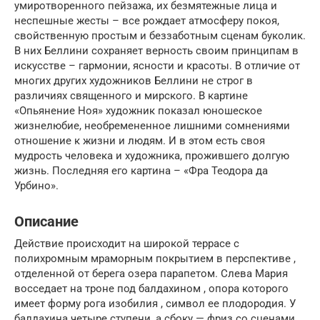
умиротворенного пейзажа, их безмятежные лица и
неспешные жесты – все рождает атмосферу покоя,
свойственную простым и беззаботным сценам буколик.
В них Беллини сохраняет верность своим принципам в
искусстве – гармонии, ясности и красоты. В отличие от
многих других художников Беллини не строг в
различиях священного и мирского. В картине
«Опьянение Ноя» художник показал юношеское
жизнелюбие, необремененное лишними сомнениями
отношение к жизни и людям. И в этом есть своя
мудрость человека и художника, прожившего долгую
жизнь. Последняя его картина – «Фра Теодора да
Урбино».
Описание
Действие происходит на широкой террасе с
полихромным мраморным покрытием в перспективе ,
отделенной от берега озера парапетом. Слева Мария
восседает на троне под балдахином , опора которого
имеет форму рога изобилия , символ ее плодородия. У
балдахина четыре ступени, а сбоку — фриз со сценами