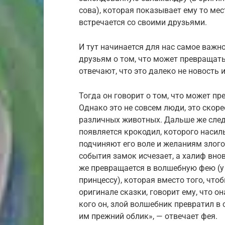
сова), которая показывает ему то мест
встречается со своими друзьями.
И тут начинается для нас самое важн
друзьям о том, что может превращать
отвечают, что это далеко не новость 
Тогда он говорит о том, что может пр
Однако это не совсем люди, это скор
различных животных. Дальше же след
появляется крокодил, которого наси
подчиняют его воле и желаниям злого
события замок исчезает, а халиф вно
же превращается в волшебную фею (у
принцессу), которая вместо того, что
оригинале сказки, говорит ему, что о
кого он, злой волшебник превратил в 
им прежний облик», — отвечает фея.