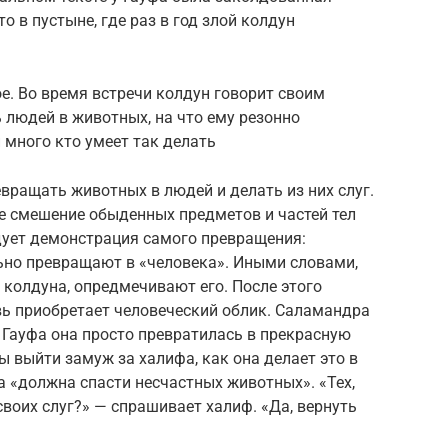
о в пустыне, где раз в год злой колдун
ое. Во время встречи колдун говорит своим
 людей в животных, на что ему резонно
и много кто умеет так делать
евращать животных в людей и делать из них слуг.
ее смешение обыденных предметов и частей тел
ует демонстрация самого превращения:
льно превращают в «человека». Иными словами,
 колдуна, опредмечивают его. После этого
вь приобретает человеческий облик. Саламандра
 Гауфа она просто превратилась в прекрасную
бы выйти замуж за халифа, как она делает это в
на «должна спасти несчастных животных». «Тех,
своих слуг?» — спрашивает халиф. «Да, вернуть