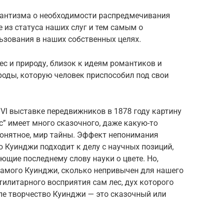
мантизма о необходимости распредмечивания
 из статуса наших слуг и тем самым о
ьзования в наших собственных целях.
с и природу, близок к идеям романтиков и
роды, которую человек приспособил под свои
VI выставке передвижников в 1878 году картину
ес” имеет много сказочного, даже какую-то
понятное, мир тайны. Эффект непонимания
о Куинджи подходит к делу с научных позиций,
ющие последнему слову науки о цвете. Но,
 самого Куинджи, сколько непривычен для нашего
тилитарного восприятия сам лес, дух которого
ле творчество Куинджи — это сказочный или