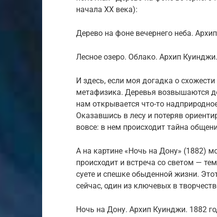
начала XX века):
Дерево на фоне вечернего неба. Архи
Лесное озеро. Облако. Архип Куинджи.
И здесь, если моя догадка о схожести
метафизика. Деревья возвышаются до 
нам открывается что-то надприродное
Оказавшись в лесу и потеряв ориентир
вовсе: в нем происходит тайна общени
А на картине «Ночь на Дону» (1882) м
происходит и встреча со светом — те
суете и спешке обыденной жизни. Этот
сейчас, один из ключевых в творчест
Ночь на Дону. Архип Куинджи. 1882 г