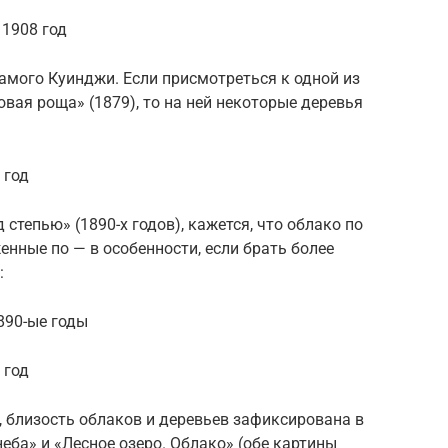
 1908 год
амого Куинджи. Если присмотреться к одной из
вая роща» (1879), то на ней некоторые деревья
 год
 степью» (1890-х годов), кажется, что облако по
нные по — в особенности, если брать более
:
890-ые годы
 год
д, близость облаков и деревьев зафиксирована в
еба» и «Лесное озеро. Облако» (обе картины