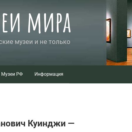
зеи мира
кие музеи и не только
Музеи РФ
Информация
анович Куинджи —