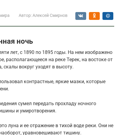
 мира
Автор:
Алексей Смирнов
нная ночь
яти лет, с 1890 по 1895 годы. На нем изображено
е, располагающееся на реке Терек, на востоке от
а, скалы вокруг уходят в высоту.
пользовал контрастные, яркие мазки, которые
ени.
ведения сумел передать прохладу ночного
тишины и умиротворения.
то луна и ее отражение в тихой воде реки. Они не
наоборот, уравновешивают тишину.