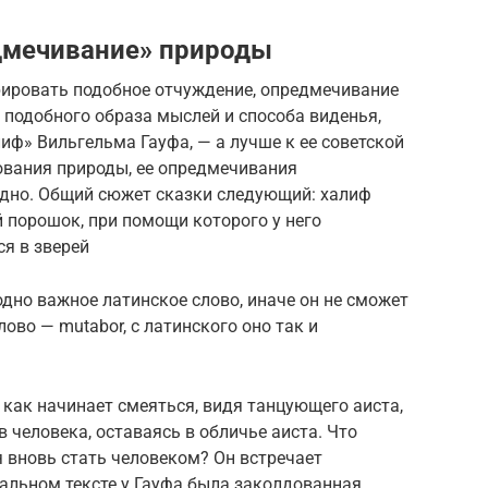
дмечивание» природы
рировать подобное отчуждение, опредмечивание
 подобного образа мыслей и способа виденья,
иф» Вильгельма Гауфа, — а лучше к ее советской
ования природы, ее опредмечивания
ядно. Общий сюжет сказки следующий: халиф
 порошок, при помощи которого у него
я в зверей
дно важное латинское слово, иначе он не сможет
лово — mutabor, с латинского оно так и
 как начинает смеяться, видя танцующего аиста,
 человека, оставаясь в обличье аиста. Что
я вновь стать человеком? Он встречает
альном тексте у Гауфа была заколдованная