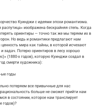
ворчество Куинджи с идеями эпохи романтизма.
 распутица» изображена бескрайняя степь. Когда
отерять ориентиры — точно так же мы теряем их в
сторон. Но ведь и романтики предлагают нам
я ценность мира как тайны, в которой исчезают
и задач. Потерю ориентиров в лесу хорошо
с)» (1880-х годов), которую Куинджи создал в
 год смерти художника):
-ые годы
ельно потеряем все привычные для нас
а рациональность больше не сможет прийти нам
мся в состоянии, которое нам транслирует
е годов)?