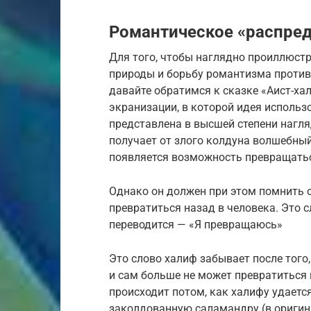
Романтическое «распре
Для того, чтобы наглядно проиллюст
природы и борьбу романтизма против
давайте обратимся к сказке «Аист-хал
экранизации, в которой идея использ
представлена в высшей степени нагл
получает от злого колдуна волшебный
появляется возможность превращатьс
Однако он должен при этом помнить о
превратиться назад в человека. Это с
переводится — «Я превращаюсь»
Это слово халиф забывает после того,
и сам больше не может превратиться в
происходит потом, как халифу удаетс
заколдованную саламандру (в оригин