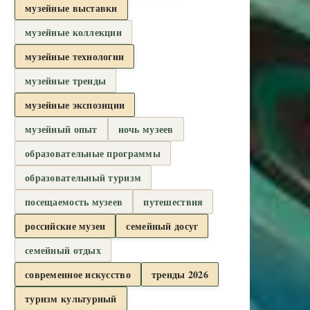
музейные выставки
музейные коллекции
музейные технологии
музейные тренды
музейные экспозиции
музейный опыт
ночь музеев
образовательные программы
образовательный туризм
посещаемость музеев
путешествия
российские музеи
семейный досуг
семейный отдых
современное искусство
тренды 2026
туризм культурный