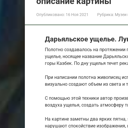
описание картины
Опубликовано:
16 Ноя 2021
Рубрика:
Музеи
Дарьяльское ущелье. Лу
Полотно создавалось на протяжении п
ущелье, носящее название Дарьяльско
горы Казбек. По дну ущелья течет рек
При написании полотна живописец ис
визуально создают объем из света и т
С помощью этой техники автор произ
воздуха ущелья, создать атмосферу 
На картине заметны два ярких пятна, э
нарушают спокойствие изображения, 