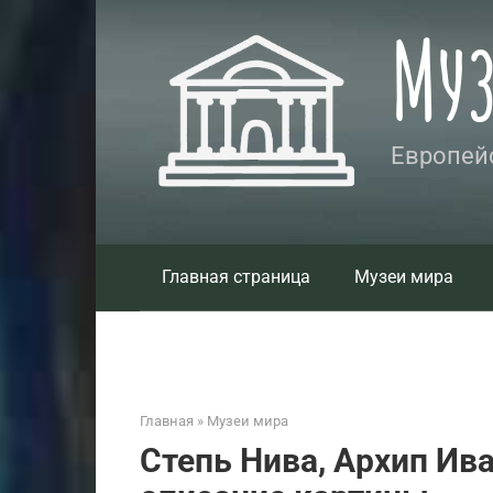
Перейти
Му
к
контенту
Европейс
Главная страница
Музеи мира
Главная
»
Музеи мира
Степь Нива, Архип Ив