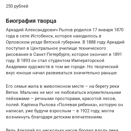
250 рублей
Биография творца
Аркадий Александрович Рылов родился 17 января 1870
года в селе Истобенск, которое находилось в
Орловском уезде Вятской губернии. В 1888 году Аркадий
поступил в Центральное училище технического
рисования в Санкт-Петербурге, которое окончил в 1891
году. В 1893 он стал студентом Императорской
Академии художеств в том же городе. Но творческий
вкус юноши начал развиваться значительно раньше.
Его семья жила в живописном месте – на берегу реки
Вятки. Мальчик не мог не любоваться изумительными
пейзажами – речными просторами, красотой лесов,
полей. Картина Рылова «Полевая рябинка», которую он
написал, уже будучи взрослым – в 1922 году, могла
возникнуть благодаря детским впечатлениям.
Ведь Аркадий по нескольку часов бродил вдоль реки,