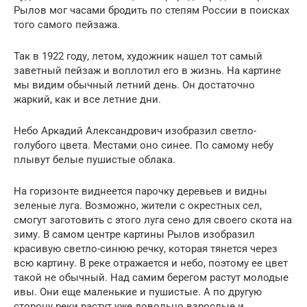
Рылов мог часами бродить по степям России в поисках
того самого пейзажа.
Так в 1922 году, летом, художник нашел тот самый
заветный пейзаж и воплотил его в жизнь. На картине
мы видим обычный летний день. Он достаточно
жаркий, как и все летние дни.
Небо Аркадий Александрович изобразил светло-
голубого цвета. Местами оно синее. По самому небу
плывут белые пушистые облака.
На горизонте виднеется парочку деревьев и видны
зеленые луга. Возможно, жители с окрестных сел,
смогут заготовить с этого луга сено для своего скота на
зиму. В самом центре картины Рылов изобразил
красивую светло-синюю речку, которая тянется через
всю картину. В реке отражается и небо, поэтому ее цвет
такой не обычный. Над самим берегом растут молодые
ивы. Они еще маленькие и пушистые. А по другую
сторону реки растут уже довольно взрослые и