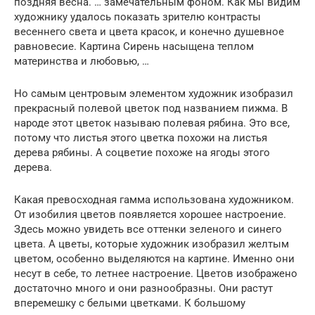
поздняя весна. … замечательным фоном. Как мы видим
художнику удалось показать зрителю контрасты
весеннего света и цвета красок, и конечно душевное
равновесие. Картина Сирень насыщена теплом
материнства и любовью, …
Но самым центровым элементом художник изобразил
прекрасный полевой цветок под названием пижма. В
народе этот цветок называю полевая рябина. Это все,
потому что листья этого цветка похожи на листья
дерева рябины. А соцветие похоже на ягоды этого
дерева.
Какая превосходная гамма использована художником.
От изобилия цветов появляется хорошее настроение.
Здесь можно увидеть все оттенки зеленого и синего
цвета. А цветы, которые художник изобразил желтым
цветом, особенно выделяются на картине. Именно они
несут в себе, то летнее настроение. Цветов изображено
достаточно много и они разнообразны. Они растут
вперемешку с белыми цветками. К большому