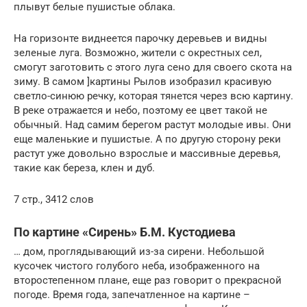
плывут белые пушистые облака.
На горизонте виднеется парочку деревьев и видны
зеленые луга. Возможно, жители с окрестных сел,
смогут заготовить с этого луга сено для своего скота на
зиму. В самом ]картины Рылов изобразил красивую
светло-синюю речку, которая тянется через всю картину.
В реке отражается и небо, поэтому ее цвет такой не
обычный. Над самим берегом растут молодые ивы. Они
еще маленькие и пушистые. А по другую сторону реки
растут уже довольно взрослые и массивные деревья,
такие как береза, клен и дуб.
7 стр., 3412 слов
По картине «Сирень» Б.М. Кустодиева
… дом, проглядывающий из-за сирени. Небольшой
кусочек чистого голубого неба, изображенного на
второстепенном плане, еще раз говорит о прекрасной
погоде. Время года, запечатленное на картине –