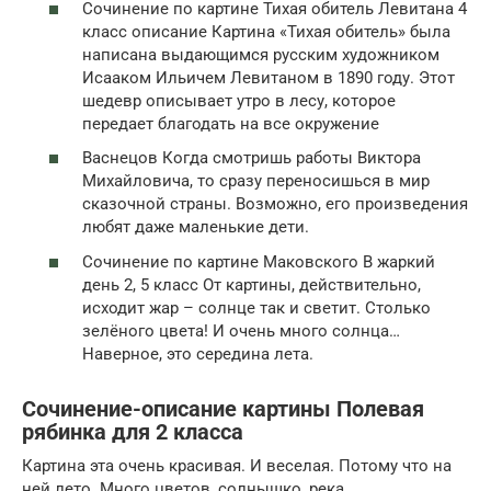
Сочинение по картине Тихая обитель Левитана 4
класс описание Картина «Тихая обитель» была
написана выдающимся русским художником
Исааком Ильичем Левитаном в 1890 году. Этот
шедевр описывает утро в лесу, которое
передает благодать на все окружение
Васнецов Когда смотришь работы Виктора
Михайловича, то сразу переносишься в мир
сказочной страны. Возможно, его произведения
любят даже маленькие дети.
Сочинение по картине Маковского В жаркий
день 2, 5 класс От картины, действительно,
исходит жар – солнце так и светит. Столько
зелёного цвета! И очень много солнца…
Наверное, это середина лета.
Сочинение-описание картины Полевая
рябинка для 2 класса
Картина эта очень красивая. И веселая. Потому что на
ней лето. Много цветов, солнышко, река.