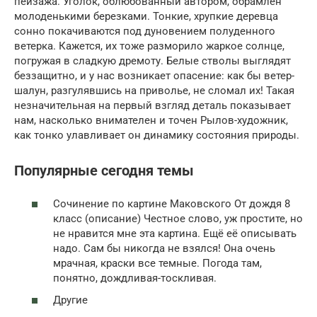
пейзажа. Уголок, облюбованный автором, обрамлен
молоденькими березками. Тонкие, хрупкие деревца
сонно покачиваются под дуновением полуденного
ветерка. Кажется, их тоже разморило жаркое солнце,
погружая в сладкую дремоту. Белые стволы выглядят
беззащитно, и у нас возникает опасение: как бы ветер-
шалун, разгулявшись на приволье, не сломал их! Такая
незначительная на первый взгляд деталь показывает
нам, насколько внимателен и точен Рылов-художник,
как тонко улавливает он динамику состояния природы.
Популярные сегодня темы
Сочинение по картине Маковского От дождя 8
класс (описание) Честное слово, уж простите, но
не нравится мне эта картина. Ещё её описывать
надо. Сам бы никогда не взялся! Она очень
мрачная, краски все темные. Погода там,
понятно, дождливая-тоскливая.
Другие