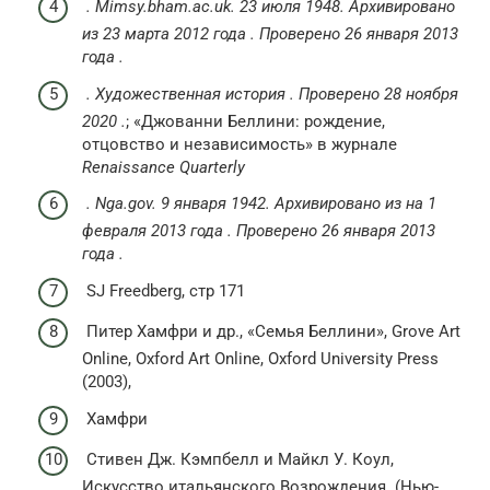
.
Mimsy.bham.ac.uk.
23 июля 1948. Архивировано
из
23 марта 2012 года
.
Проверено
26 января
2013
года
.
.
Художественная история
.
Проверено
28 ноября
2020
.
; «Джованни Беллини: рождение,
отцовство и независимость» в журнале
Renaissance Quarterly
.
Nga.gov.
9 января 1942. Архивировано из
на 1
февраля 2013 года
.
Проверено
26 января
2013
года
.
SJ Freedberg, стр 171
Питер Хамфри и др., «Семья Беллини», Grove Art
Online, Oxford Art Online, Oxford University Press
(2003),
Хамфри
Стивен Дж. Кэмпбелл и Майкл У. Коул,
Искусство итальянского Возрождения. (Нью-