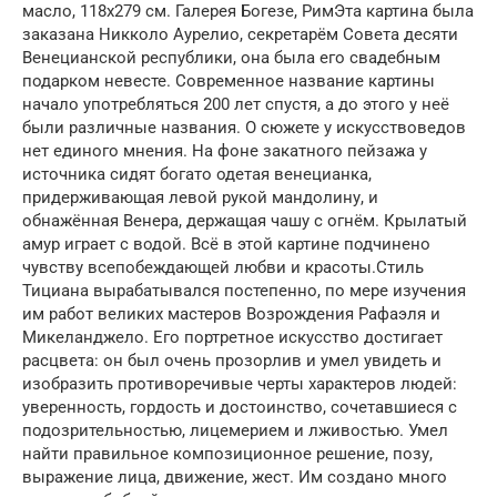
масло, 118х279 см. Галерея Богезе, РимЭта картина была
заказана Никколо Аурелио, секретарём Совета десяти
Венецианской республики, она была его свадебным
подарком невесте. Современное название картины
начало употребляться 200 лет спустя, а до этого у неё
были различные названия. О сюжете у искусствоведов
нет единого мнения. На фоне закатного пейзажа у
источника сидят богато одетая венецианка,
придерживающая левой рукой мандолину, и
обнажённая Венера, держащая чашу с огнём. Крылатый
амур играет с водой. Всё в этой картине подчинено
чувству всепобеждающей любви и красоты.Стиль
Тициана вырабатывался постепенно, по мере изучения
им работ великих мастеров Возрождения Рафаэля и
Микеланджело. Его портретное искусство достигает
расцвета: он был очень прозорлив и умел увидеть и
изобразить противоречивые черты характеров людей:
уверенность, гордость и достоинство, сочетавшиеся с
подозрительностью, лицемерием и лживостью. Умел
найти правильное композиционное решение, позу,
выражение лица, движение, жест. Им создано много