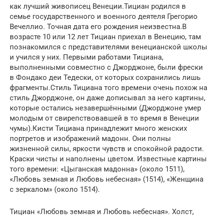
как лучший живописец Венеции.Тициан родился в
семье государственного и военного деятеля Грегорио
Вечеллио. Точная дата его рождения неизвестна.В
возрасте 10 или 12 лет Тициан приехал в Венецию, там
познакомился с представителями венецианской школы
и учился у них. Первыми работами Тициана,
выполненными совместно с Джорджоне, были фрески
в Фондако деи Тедески, от которых сохранились лишь
фрагменты.Стиль Тициана того времени очень похож на
стиль Джорджоне, он даже дописывал за него картины,
которые остались незавершёнными (Джорджоне умер
молодым от свирепствовавшей в то время в Венеции
чумы).Кисти Тициана принадлежит много женских
портретов и изображений мадонн. Они полны
жизненной силы, яркости чувств и спокойной радости.
Краски чисты и наполнены цветом. Известные картины
того времени: «Цыганская мадонна» (около 1511),
«Любовь земная и Любовь небесная» (1514), «Женщина
с зеркалом» (около 1514).
Тициан «Любовь земная и Любовь небесная». Холст,