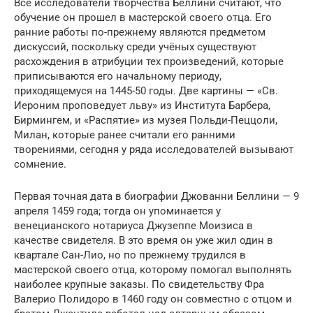
Все исследователи творчества Беллини считают, что
обучение он прошел в мастерской своего отца. Его
ранние работы по-прежнему являются предметом
дискуссий, поскольку среди учёных существуют
расхождения в атрибуции тех произведений, которые
приписываются его начальному периоду,
приходящемуся на 1445-50 годы. Две картины — «Св.
Иероним проповедует льву» из Института Барбера,
Бирмингем, и «Распятие» из музея Польди-Пеццоли,
Милан, которые ранее считали его ранними
творениями, сегодня у ряда исследователей вызывают
сомнение.
Первая точная дата в биографии Джованни Беллини — 9
апреля 1459 года; тогда он упоминается у
венецианского нотариуса Джузеппе Моизиса в
качестве свидетеля. В это время он уже жил один в
квартале Сан-Лио, но по прежнему трудился в
мастерской своего отца, которому помогал выполнять
наиболее крупные заказы. По свидетельству Фра
Валерио Полидоро в 1460 году он совместно с отцом и