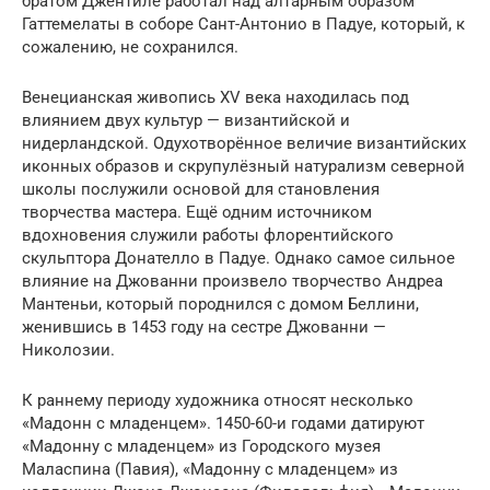
братом Джентиле работал над алтарным образом
Гаттемелаты в соборе Сант-Антонио в Падуе, который, к
сожалению, не сохранился.
Венецианская живопись XV века находилась под
влиянием двух культур — византийской и
нидерландской. Одухотворённое величие византийских
иконных образов и скрупулёзный натурализм северной
школы послужили основой для становления
творчества мастера. Ещё одним источником
вдохновения служили работы флорентийского
скульптора Донателло в Падуе. Однако самое сильное
влияние на Джованни произвело творчество Андреа
Мантеньи, который породнился с домом Беллини,
женившись в 1453 году на сестре Джованни —
Николозии.
К раннему периоду художника относят несколько
«Мадонн с младенцем». 1450-60-и годами датируют
«Мадонну с младенцем» из Городского музея
Маласпина (Павия), «Мадонну с младенцем» из