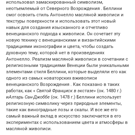
использовал замаскированный символизм,
неотъемлемый от Северного Возрождения . Беллини
смог освоить стиль Антонелло масляной живописи и
текстуры поверхности и использовать этот новый
навык для создания изысканного и отчетливо
венецианского подхода к живописи. Он сочетает эту
новую технику с венецианскими и византийскими
традициями иконографии и цвета, чтобы создать
духовную тему, которой нет в произведениях
Антонелло. Реализм масляной живописи в сочетании с
религиозными традициями Венеции были уникальными
элементами стиля Беллини, которые выделяли его как
одного из самых новаторских вживописи
венецианского Возрождения . Как показано в таких
работах, как «
Святой Франциск в экстазе»
(ок. 1480 г.)
и
Алтарь Сан-Джоббе
(ок. 1478 г.) Беллини использует
религиозную символику через природные элементы,
такие как виноградные лозы и скалы. И все же его
самый важный вклад в искусство заключается в его
экспериментах с использованием цвета и атмосферы в
масляной живописи.