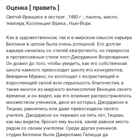
Оценка [ править ]
Святой Франциск в экстазе
, 1480 г .; панель, масло,
темпера; Коллекция Фрика , Нью-Йорк.
Как в художественном, так и в мирском смысле карьера
Беллини в целом была очень успешной. Его долгая
карьера началась со стилей кватроченто, но переросла
в прогрессивные стили пост-Джорджоне Возрождения.
Он дожил до того, чтобы увидеть, как его собственная
школа намного превосходит школу его конкурентов,
Виварини Мурано; он воплощал с возрастающей и
взрослеющей силой всю серьезность благочестия, а
также многое из мирского великолепия Венеции своего
времени; и он видел, как его влияние распространялось
множеством учеников, двое из которых, Джорджоне и
Тициан, равнялись или даже превосходили своего
учителя. Джорджоне он пережил на пять лет; Тициан,
как мы видели, бросил ему вызов, заняв равное место
рядом со своим учителем. Среди других учеников
студии Беллини были Джироламо Галицци да