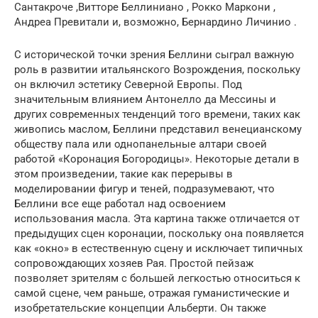
Сантакроче ,Витторе Беллиниано , Рокко Маркони ,
Андреа Превитали и, возможно, Бернардино Личинио .
С исторической точки зрения Беллини сыграл важную
роль в развитии итальянского Возрождения, поскольку
он включил эстетику Северной Европы. Под
значительным влиянием Антонелло да Мессины и
других современных тенденций того времени, таких как
живопись маслом, Беллини представил венецианскому
обществу пала или однопанельные алтари своей
работой «Коронация Богородицы». Некоторые детали в
этом произведении, такие как перерывы в
моделировании фигур и теней, подразумевают, что
Беллини все еще работал над освоением
использования масла. Эта картина также отличается от
предыдущих сцен коронации, поскольку она появляется
как «окно» в естественную сцену и исключает типичных
сопровождающих хозяев Рая. Простой пейзаж
позволяет зрителям с большей легкостью относиться к
самой сцене, чем раньше, отражая гуманистические и
изобретательские концепции Альберти. Он также