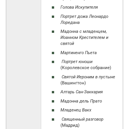
Голова Искупителя
Портрет дожа Леонардо
Лоредана
Мадонна с младенцем,
Иоанном Крестителем и
святой
Мартиненго Пьета
Портрет юноши
(Королевское собрание)
Святой Иероним в пустыне
(Вашингтон)
Алтарь Сан-Заккария
Мадонна дель Прато
Младенец Вакх
Священный разговор
(Мадрид)