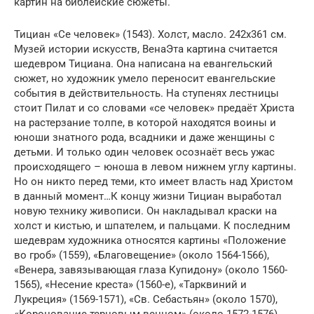
картин на библейские сюжеты.
Тициан «Се человек» (1543). Холст, масло. 242х361 см.
Музей истории искусств, ВенаЭта картина считается
шедевром Тициана. Она написана на евангельский
сюжет, но художник умело переносит евангельские
события в действительность. На ступенях лестницы
стоит Пилат и со словами «се человек» предаёт Христа
на растерзание толпе, в которой находятся воины и
юноши знатного рода, всадники и даже женщины с
детьми. И только один человек осознаёт весь ужас
происходящего – юноша в левом нижнем углу картины.
Но он никто перед теми, кто имеет власть над Христом
в данный момент…К концу жизни Тициан выработал
новую технику живописи. Он накладывал краски на
холст и кистью, и шпателем, и пальцами. К последним
шедеврам художника относятся картины «Положение
во гроб» (1559), «Благовещение» (около 1564-1566),
«Венера, завязывающая глаза Купидону» (около 1560-
1565), «Несение креста» (1560-е), «Тарквиний и
Лукреция» (1569-1571), «Св. Себастьян» (около 1570),