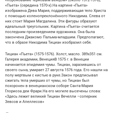
«Коронование терновым венцом» (около 1572-1576),
«Пьета» (середина 1570-х).На картине «Пьета»
изображена Дева Мария, поддерживающая тело Христа
с помощью коленопреклонённого Никодима. Слева от
них стоит Мария Магдалина. Эти фигуры образуют
идеальный треугольник. Картина «Пьета» считается
последним произведением художника. Она была
закончена Джакомо Пальма-младшим. Предполагают,
что в образе Никодима Тициан изобразил себя.
Тициан «Пьета» (1575-1576). Холст, масло. 389х351 см.
Галерея академии, ВенецияВ 1575 г. в Венеции
начинается эпидемия чумы. Тициан, заразившись от
своего сына, умирает 27 августа 1576 года. Его нашли на
полу мертвым с кистью в руке.Закон предписывал
сжигать тела умерших от чумы, но Тициан был
похоронен в венецианском соборе Санта-Мария
Глориоза деи Фрари.На его могиле высечены слова:
«Здесь лежит великий Тициан Вечелли –соперник
Зевсов и Апеллесов»