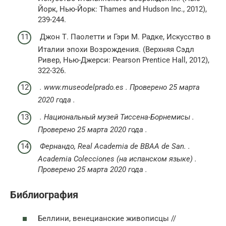
Йорк, Нью-Йорк: Thames and Hudson Inc., 2012),
239-244.
Джон Т. Паолетти и Гэри М. Радке, Искусство в
Италии эпохи Возрождения. (Верхняя Сэдл
Ривер, Нью-Джерси: Pearson Prentice Hall, 2012),
322-326.
.
www.museodelprado.es
.
Проверено
25 марта
2020 года
.
.
Национальный музей Тиссена-Борнемисы
.
Проверено
25 марта
2020 года
.
Фернандо, Real Academia de BBAA de San.
.
Academia Colecciones
(на испанском языке)
.
Проверено
25 марта
2020 года
.
Библиография
Беллини, венецианские живописцы //