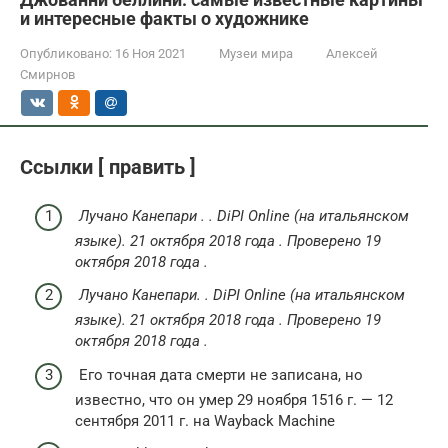
и интересные факты о художнике
Опубликовано:
16 Ноя 2021
Музеи мира
Алексей
Смирнов
Ссылки [ править ]
Лучано Канепари . .
DiPI Online
(на итальянском
языке). 21 октября 2018 года . Проверено 19
октября 2018 года .
Лучано Канепари.
.
DiPI Online
(на итальянском
языке).
21 октября 2018 года
.
Проверено
19
октября
2018 года
.
Его точная дата смерти не записана, но
известно, что он умер 29 ноября 1516 г. — 12
сентября 2011 г. на Wayback Machine