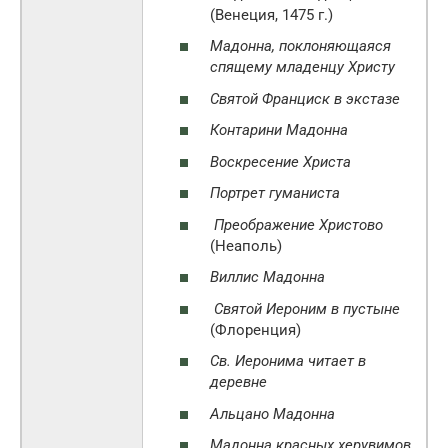
(Венеция, 1475 г.)
Мадонна, поклоняющаяся
спящему младенцу Христу
Святой Франциск в экстазе
Контарини Мадонна
Воскресение Христа
Портрет гуманиста
Преображение Христово
(Неаполь)
Виллис Мадонна
Святой Иероним в пустыне
(Флоренция)
Св. Иеронима читает в
деревне
Альцано Мадонна
Мадонна красных херувимов