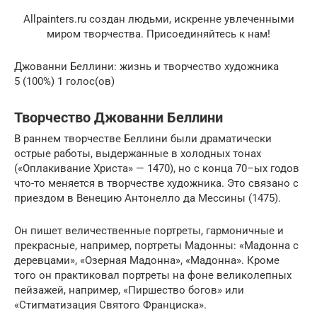
Allpainters.ru создан людьми, искренне увлеченными
миром творчества. Присоединяйтесь к нам!
Джованни Беллини: жизнь и творчество художника
5 (100%) 1 голос(ов)
Творчество Джованни Беллини
В раннем творчестве Беллини были драматически
острые работы, выдержанные в холодных тонах
(«Оплакивание Христа» — 1470), но с конца 70–ых годов
что-то меняется в творчестве художника. Это связано с
приездом в Венецию Антонелло да Мессины (1475).
Он пишет величественные портреты, гармоничные и
прекрасные, например, портреты Мадонны: «Мадонна с
деревцами», «Озерная Мадонна», «Мадонна». Кроме
того он практиковал портреты на фоне великолепных
пейзажей, например, «Пиршество богов» или
«Стигматизация Святого Франциска».