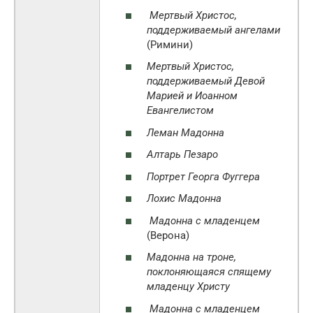
Мертвый Христос,
поддерживаемый ангелами
(Римини)
Мертвый Христос,
поддерживаемый Девой
Марией и Иоанном
Евангелистом
Леман Мадонна
Алтарь Пезаро
Портрет Георга Фуггера
Лохис Мадонна
Мадонна с младенцем
(Верона)
Мадонна на троне,
поклоняющаяся спящему
младенцу Христу
Мадонна с младенцем