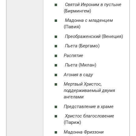
Святой Иероним в пустыне
(Бирмингем)
Мадонна с младенцем
(Павия)
Преображенский
(Венеция)
Пьета
(Бергамо)
Распятие
Пьета
(Милан)
Агония в саду
Мертвый Христос,
поддерживаемый двумя
ангелами
Представление в храме
Христос благословение
(Париж)
Мадонна Фриззони