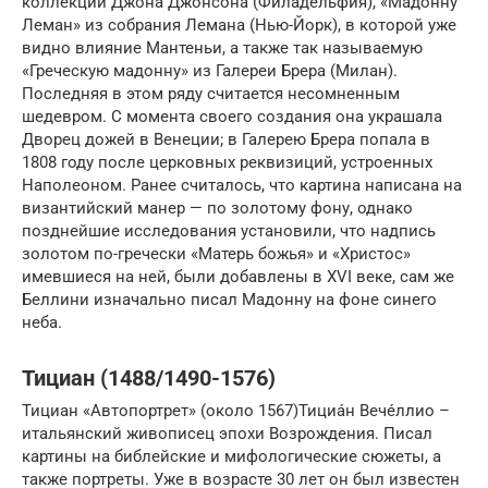
коллекции Джона Джонсона (Филадельфия), «Мадонну
Леман» из собрания Лемана (Нью-Йорк), в которой уже
видно влияние Мантеньи, а также так называемую
«Греческую мадонну» из Галереи Брера (Милан).
Последняя в этом ряду считается несомненным
шедевром. С момента своего создания она украшала
Дворец дожей в Венеции; в Галерею Брера попала в
1808 году после церковных реквизиций, устроенных
Наполеоном. Ранее считалось, что картина написана на
византийский манер — по золотому фону, однако
позднейшие исследования установили, что надпись
золотом по-гречески «Матерь божья» и «Христос»
имевшиеся на ней, были добавлены в XVI веке, сам же
Беллини изначально писал Мадонну на фоне синего
неба.
Тициан (1488/1490-1576)
Тициан «Автопортрет» (около 1567)Тициа́н Вече́ллио –
итальянский живописец эпохи Возрождения. Писал
картины на библейские и мифологические сюжеты, а
также портреты. Уже в возрасте 30 лет он был известен