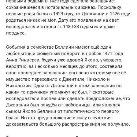
первыми родами в 1429 году сделала завещание,
сохранившееся в нотариальных архивах. Поскольку
первые роды были в 1429 году, то Джованни в 1426 году
родиться никак не мог. Дату его появления на свет
исследователи относят к 1430-33 годам или даже
позднее.
События в семействе Беллини имеют ещё один
любопытный сюжетный поворот: в ноябре 1471 года
Анна Ринверси, будучи уже вдовой Якопо, умершего,
вероятно, за несколько месяцев до этого, составила
своё последнее завещание, согласно которому всё её
имущество переходило к Джентиле, Никколо и
Николозии. Однако Джованни в этом завещании по
каким-то причинам упомянут не был. Некоторые
исследователи поспешили сделать предположение, что
Джованни был рождён от любовницы, или являлся
сыном Якопо Беллини от гипотетического первого
брака. Но это предположение в силу отсутствия
доказательств большого распространения не получило.