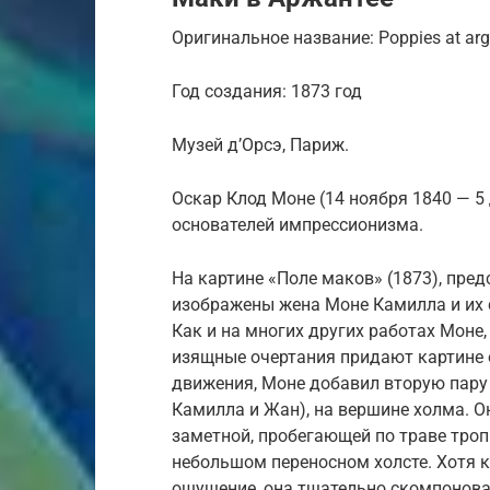
Оригинальное название: Poppies at arg
Год создания: 1873 год
Музей д’Орсэ, Париж.
Оскар Клод Моне (14 ноября 1840 — 5
основателей импрессионизма.
На картине «Поле маков» (1873), пре
изображены жена Моне Камилла и их с
Как и на многих других работах Моне,
изящные очертания придают картине 
движения, Моне добавил вторую пару
Камилла и Жан), на вершине холма. О
заметной, пробегающей по траве троп
небольшом переносном холсте. Хотя к
ощущение, она тщательно скомпонован