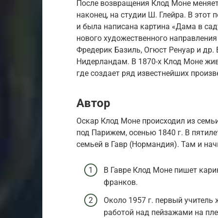
После возвращения Клод Моне меняет
наконец, на студии Ш. Глейра. В этот 
и была написана картина «Дама в сад
нового художественного направления 
Фредерик Базиль, Огюст Ренуар и др. 
Нидерландам. В 1870-х Клод Моне жи
где создает ряд известнейших произв
Автор
Оскар Клод Моне происходил из семь
под Парижем, осенью 1840 г. В пятил
семьей в Гавр (Нормандия). Там и на
В Гавре Клод Моне пишет кари
франков.
Около 1957 г. первый учитель
работой над пейзажами на пле