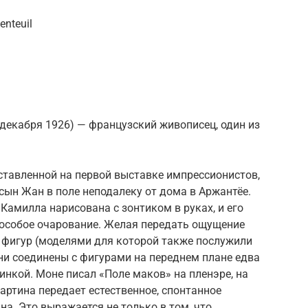
enteuil
 декабря 1926) — французский живописец, один из
дставленной на первой выставке импрессионистов,
ын Жан в поле неподалеку от дома в Аржантёе.
 Камилла нарисована с зонтиком в руках, и его
особое очарование. Желая передать ощущение
 фигур (моделями для которой также послужили
ни соединены с фигурами на переднем плане едва
инкой. Моне писал «Поле маков» на пленэре, на
артина передает естественное, спонтанное
а. Это выражается не только в том, что