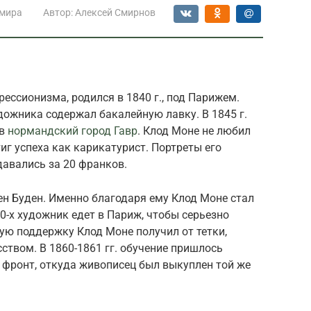
 мира
Автор:
Алексей Смирнов
ессионизма, родился в 1840 г., под Парижем.
дожника содержал бакалейную лавку. В 1845 г.
 в
нормандский город Гавр
. Клод Моне не любил
иг успеха как карикатурист. Портреты его
давались за 20 франков.
н Буден. Именно благодаря ему Клод Моне стал
0-х художник едет в Париж, чтобы серьезно
ую поддержку Клод Моне получил от тетки,
твом. В 1860-1861 гг. обучение пришлось
 фронт, откуда живописец был выкуплен той же