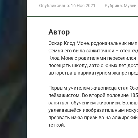
Опубликовано:
16 Ноя 2021
Рубрика:
Музеи
Автор
Оскар Клод Моне, родоначальник импр
Семья его была зажиточной – отец ху
Клод Моне с родителями переселился
посещать школу, зато с юных лет дост
авторства в карикатурном жанре про
Первым учителем живописца стал Эже
пейзажистом. Во второй половине 185
заняться обучением живописи. Больш
увлекавшейся изобразительным искусс
прервать из-за призыва на алжирский
теткой.