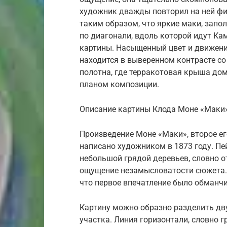
художник дважды повторил на ней фиг
таким образом, что яркие маки, зап
по диагонали, вдоль которой идут Ка
картины. Насыщенный цвет и движение
находится в выверенном контрасте с
полотна, где терракотовая крыша дом
планом композиции.
Описание картины Клода Моне «Маки»
Произведение Моне «Маки», второе ег
написано художником в 1873 году. Пе
небольшой грядой деревьев, словно о
ощущение незамысловатости сюжета. 
что первое впечатление было обманч
Картину можно образно разделить д
участка. Линия горизонтали, словно г