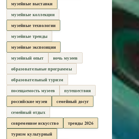
музейные выставки
музейные коллекции
музейные технологии
музейные тренды
музейные экспозиции
музейный опыт
ночь музеев
образовательные программы
образовательный туризм
посещаемость музеев
путешествия
российские музеи
семейный досуг
семейный отдых
современное искусство
тренды 2026
туризм культурный