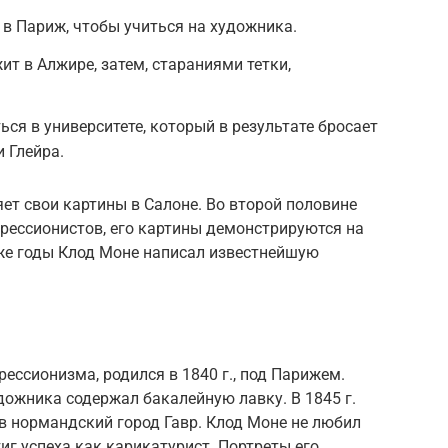
 в Париж, чтобы учиться на художника.
жит в Алжире, затем, стараниями тетки,
ться в университете, который в результате бросает
 Глейра.
яет свои картины в Салоне. Во второй половине
прессионистов, его картины демонстрируются на
 же годы Клод Моне написал известнейшую
ессионизма, родился в 1840 г., под Парижем.
дожника содержал бакалейную лавку. В 1845 г.
в нормандский город Гавр. Клод Моне не любил
иг успеха как карикатурист. Портреты его