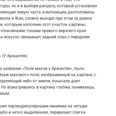
уры, но и в выборе ракурса, который установлен
олняющие левую часть композиции, расположены
милла и Жан, словно выходя при этом за рамки
, которым наполнен этот участок картины,
о спокойными тонами правого верхнего края
а искусно связывает задний план с переднем
 (У Аржантея)
о название «Поле маков у Аржантея», было
йзаж макового поля, изображенный на картине, с
тделяющей небо от земли, поначалу дает
Но всматриваясь в картину глубже, понимаешь,
ивым.
вумя перпендикулярными линиями на четыре
рубо и четко выделенная, перерезает слегка