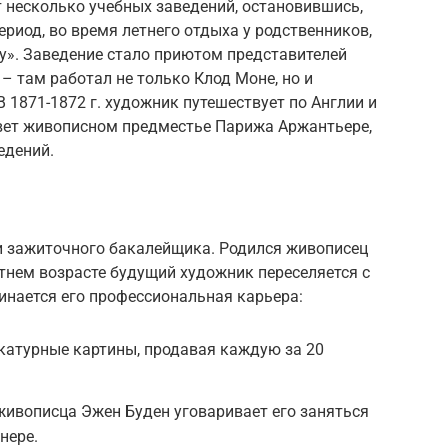
 несколько учебных заведений, остановившись,
период, во время летнего отдыха у родственников,
у». Заведение стало приютом представителей
– там работал не только Клод Моне, но и
В 1871-1872 г. художник путешествует по Англии и
вет живописном предместье Парижа Аржантьере,
едений.
и зажиточного бакалейщика. Родился живописец
етнем возрасте будущий художник переселяется с
чинается его профессиональная карьера:
катурные картины, продавая каждую за 20
 живописца Эжен Буден уговаривает его заняться
нере.