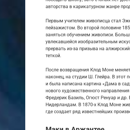
авторства в карикатурном жанре про
Первым учителем живописца стал Эже
пейзажистом. Во второй половине 185
заняться обучением живописи. Больш
увлекавшейся изобразительным искусс
прервать из-за призыва на алжирский
теткой.
После возвращения Клод Моне меняет
наконец, на студии Ш. Глейра. В этот 
и была написана картина «Дама в сад
нового художественного направления 
Фредерик Базиль, Огюст Ренуар и др. 
Нидерландам. В 1870-х Клод Моне жи
где создает ряд известнейших произв
Маки в Аржантее