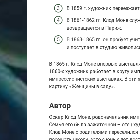
В 1859 г. художник переезжает
В 1861-1862 гг. Клод Моне слу
возвращается в Париж.
В 1863-1865 гг. он пробует учи
и поступает в студию живописи
В 1865 г. Клод Моне впервые выставл
1860-х художник работает в кругу им
импрессионистских выставках. В эти
картину «Женщины в саду».
Автор
Оскар Клод Моне, родоначальник импр
Семья его была зажиточной – отец ху
Клод Моне с родителями переселился 
посещать школу, зато с юных лет дост