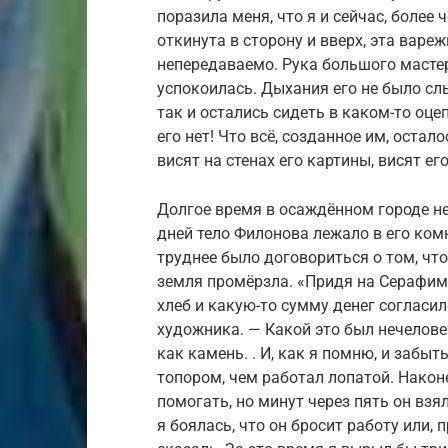
поразила меня, что я и сейчас, более 
откинута в сторону и вверх, эта варе
непередаваемо. Рука большого мастер
успокоилась. Дыхания его не было сл
так и остались сидеть в каком-то оцеп
его нет! Что всё, созданное им, остал
висят на стенах его картины, висят его
Долгое время в осаждённом городе не
дней тело Филонова лежало в его ком
труднее было договориться о том, чт
земля промёрзла. «Придя на Серафим
хлеб и какую-то сумму денег согласи
художника. — Какой это был нечелове
как камень. . И, как я помню, и забы
топором, чем работал лопатой. Наконе
помогать, но минут через пять он взял
я боялась, что он бросит работу или, 