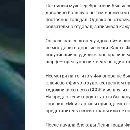
Покойный муж Серебряковой был изв
довольно большую по тем временам п
постоянно голодал. Однако он отказыва
обязательно отдавал, записывая кажд
Он называл свою жену «дочкой» и писа
не мог дарить дорогие вещи. Как-то 
получившийся удивительно красивым и
шарф — преступление, ведь он один та
Несмотря на то, что у Филонова не бы
ключевых фигур в художественном проц
художники со всего СССР и из других с
На предложения продать хотя бы одну
говорил: «Мои картины принадлежат на
представитель своей страны или не п
После начала блокады Ленинграда Фи