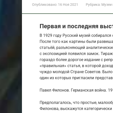
Опубликовано:
16 Ноя 2021
Рубрика:
Музеи
Первая и последняя выс
В 1929 году Русский музей собирался
После того как картины были развеш
статьёй, разъясняющей аналитически
с экспозицией появился замок. Тираж
гораздо более дорогое издание с реп
«правильная» статья, в которой дохо
чуждо молодой Стране Советов. Было
один из которых пригласили представ
Павел Филонов. Германская война. 191
Предполагалось, что простые, малооб
Филонова, выскажутся категорически