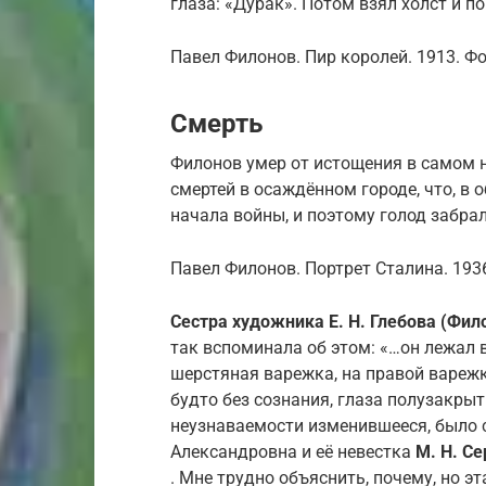
глаза: «Дурак». Потом взял холст и по
Павел Филонов. Пир королей. 1913. Фо
Смерть
Филонов умер от истощения в самом 
смертей в осаждённом городе, что, в 
начала войны, и поэтому голод забрал
Павел Филонов. Портрет Сталина. 1936
Сестра художника Е. Н. Глебова (Фил
так вспоминала об этом: «…он лежал в
шерстяная варежка, на правой варежк
будто без сознания, глаза полузакрыты
неузнаваемости изменившееся, было с
Александровна и её невестка
М. Н. С
. Мне трудно объяснить, почему, но э