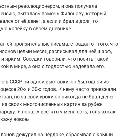
естным революционером, и она получала
енсию, пыталась помочь Филонову, который
лся от её денег, а если и брал в долг, то
ую копейку в своём дневнике.
л ей пронзительные письма, страдал от того, что
Филонов целый месяц расписывал для неё шарф,
 ярким. Соседки говорили, что носить такой
кой в мире, а она с гордостью надевала его.
ло в СССР ни одной выставки, он был одной из
ессе 20-х и 30-х годов. К нему часто приезжали
тран, но за свои уроки он никогда не брал денег.
 из своих многочисленных картин за рубеж
роду. Я покажу всё, что у меня есть, только как
окажу вовсе».
лонов дежурил на чердаке, сбрасывая с крыши