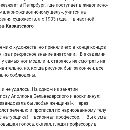
реезжает в Петербург, где поступает в живописно-
малярно-живописному делу», учится на
ния художеств, а с 1903 года — в частной
ва-Кавказского
демию художеств, но приняли его в конце концов
я «за прекрасное знание анатомии». В академии
 у самых ног модели и, стараясь не смотреть на
ивительно, но, когда рисунок был закончен, все
льно соблюдены.
 и не удалось. На одном из занятий
позу Аполлона Бельведерского и воскликнул:
озавидовала бы любая женщина!». Через
олст зеленью и прописал по нарисованному телу
 с натурщика! — вскричал профессор. — Вы с ума
повышая голоса, сказал, глядя профессору в