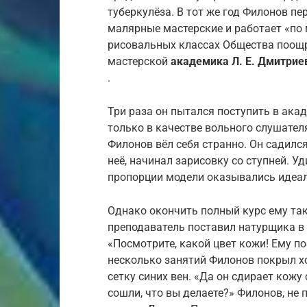
туберкулёза. В тот же год Филонов пе
малярные мастерские и работает «по 
рисовальных классах Общества поощре
мастерской
академика Л. Е. Дмитрие
.
Три раза он пытался поступить в ака
только в качестве вольного слушател
Филонов вёл себя странно. Он садился
неё, начинал зарисовку со ступней. Уд
пропорции модели оказывались идеа
Однако окончить полный курс ему так
преподаватель поставил натурщика в 
«Посмотрите, какой цвет кожи! Ему п
несколько занятий Филонов покрыл х
сетку синих вен. «Да он сдирает кожу
сошли, что вы делаете?» Филонов, не 