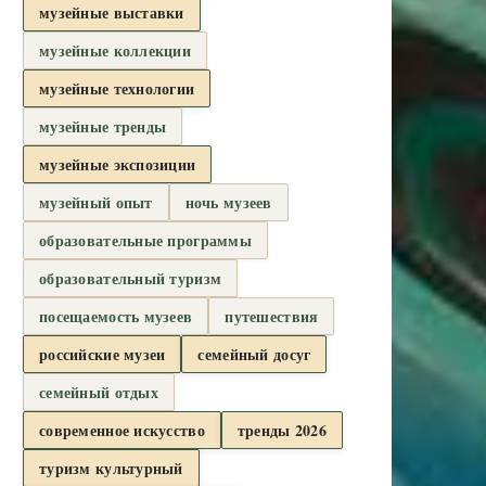
музейные выставки
музейные коллекции
музейные технологии
музейные тренды
музейные экспозиции
музейный опыт
ночь музеев
образовательные программы
образовательный туризм
посещаемость музеев
путешествия
российские музеи
семейный досуг
семейный отдых
современное искусство
тренды 2026
туризм культурный