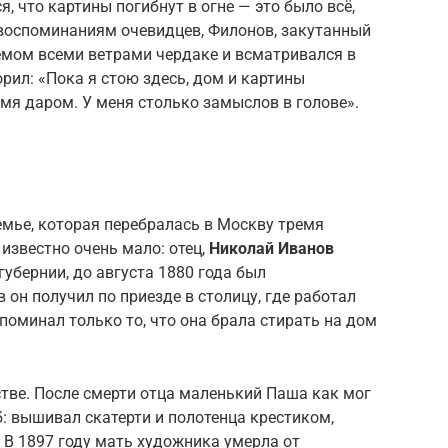
, что картины погибнут в огне — это было всё,
 воспоминаниям очевидцев, Филонов, закутанный
емом всеми ветрами чердаке и всматривался в
орил: «Пока я стою здесь, дом и картины
ремя даром. У меня столько замыслов в голове».
семье, которая перебралась в Москву тремя
известно очень мало: отец,
Николай Иванов
губернии, до августа 1880 года был
н получил по приезде в столицу, где работал
поминал только то, что она брала стирать на дом
тве. После смерти отца маленький Паша как мог
: вышивал скатерти и полотенца крестиком,
 В 1897 году мать художника умерла от