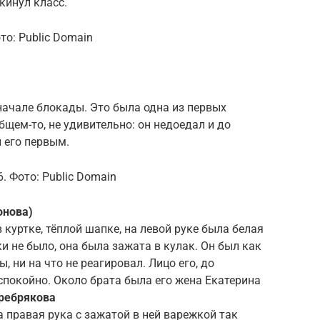
кинул класс.
то: Public Domain
начале блокады. Это была одна из первых
общем-то, не удивительно: он недоедал и до
 его первым.
. Фото: Public Domain
онова)
 куртке, тёплой шапке, на левой руке была белая
и не было, она была зажата в кулак. Он был как
, ни на что не реагировал. Лицо его, до
покойно. Около брата была его жена Екатерина
еребрякова
та правая рука с зажатой в ней варежкой так