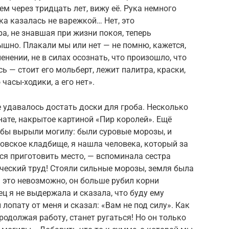
чем через тридцать лет, вижу её. Рука немного
жка казалась не варежкой… Нет, это
а, не знавшая при жизни покоя, теперь
ышно. Плакали мы или нет — не помню, кажется,
енении, не в силах осознать, что произошло, что
ось — стоит его мольберт, лежит палитра, краски,
 часы-ходики, а его нет».
 удавалось достать доски для гроба. Несколько
нате, накрытое картиной «Пир королей». Ещё
обы вырыли могилу: были суровые морозы, и
овское кладбище, я нашла человека, который за
лся приготовить место, — вспоминала сестра
ческий труд! Стояли сильные морозы, земля была
ть это невозможно, он больше рубил корни
ц я не выдержала и сказала, что буду ему
 лопату от меня и сказал: «Вам не под силу». Как
продолжая работу, станет ругаться! Но он только