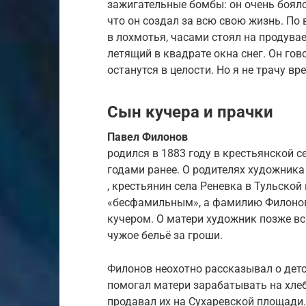
зажигательные бомбы: он очень боялся
что он создал за всю свою жизнь. По
в лохмотья, часами стоял на продува
летящий в квадрате окна снег. Он гов
останутся в целости. Но я не трачу в
Сын кучера и прачки
Павел Филонов
родился в 1883 году в крестьянской 
годами ранее. О родителях художника 
, крестьянин села Реневка в Тульской 
«бесфамильным», а фамилию Филонов о
кучером. О матери художник позже вс
чужое бельё за гроши.
Филонов неохотно рассказывал о детс
помогал матери зарабатывать на хлеб
продавал их на Сухаревской площади.