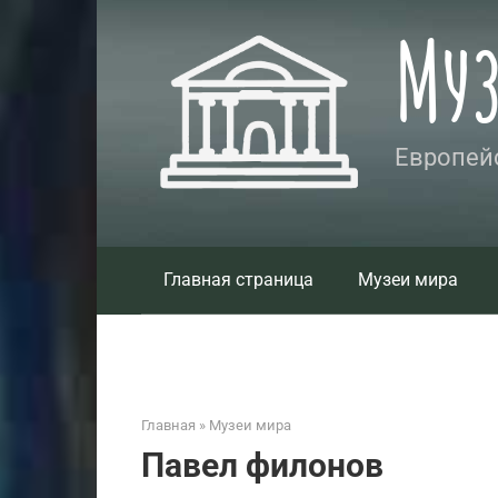
Перейти
Му
к
контенту
Европейс
Главная страница
Музеи мира
Главная
»
Музеи мира
Павел филонов