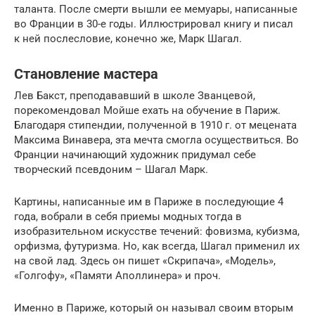
таланта. После смерти вышли ее мемуары, написанные
во Франции в 30-е годы. Иллюстрировал книгу и писал
к ней послесловие, конечно же, Марк Шагал.
Становление мастера
Лев Бакст, преподававший в школе Званцевой,
порекомендовал Мойше ехать на обучение в Париж.
Благодаря стипендии, полученной в 1910 г. от мецената
Максима Винавера, эта мечта смогла осуществиться. Во
Франции начинающий художник придумал себе
творческий псевдоним – Шагал Марк.
Картины, написанные им в Париже в последующие 4
года, вобрали в себя приемы модных тогда в
изобразительном искусстве течений: фовизма, кубизма,
орфизма, футуризма. Но, как всегда, Шагал применил их
на свой лад. Здесь он пишет «Скрипача», «Модель»,
«Голгофу», «Памяти Аполлинера» и проч.
Именно в Париже, который он называл своим вторым