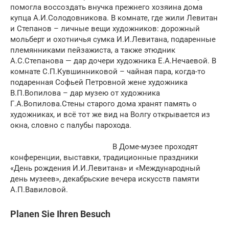
помогла воссоздать внучка прежнего хозяина дома
купца А.И.Солодовникова. В комнате, где жили Левитан
и Степанов – личные вещи художников: дорожный
мольберт и охотничья сумка И.И.Левитана, подаренные
племянниками пейзажиста, а также этюдник
А.С.Степанова — дар дочери художника Е.А.Нечаевой. В
комнате С.П.Кувшинниковой – чайная пара, когда-то
подаренная Софьей Петровной жене художника
В.П.Вопилова – дар музею от художника
Г.А.Вопилова.Стены старого дома хранят память о
художниках, и всё тот же вид на Волгу открывается из
окна, словно с палубы парохода.
В Доме-музее проходят
конференции, выставки, традиционные праздники
«День рождения И.И.Левитана» и «Международный
день музеев», декабрьские вечера искусств памяти
А.П.Вавиловой.
Planen Sie Ihren Besuch