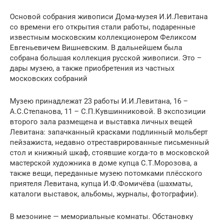
Основой собрания живописи Дома-музея И.И.Левитана
со времени его открытия стали работы, подаренные
известным московским коллекционером Феликсом
Евгеньевичем Вишневским. В дальнейшем была
собрана большая коллекция русской живописи. Это –
дары музею, а также приобретения из частных
московских собраний
Музею принадлежат 23 работы И.И.Левитана, 16 –
А.С.Степанова, 11 – С.П.Кувшинниковой. В экспозиции
второго зала размещена и выставка личных вещей
Левитана: запачканный красками подлинный мольберт
пейзажиста, недавно отреставрированные письменный
стол и книжный шкаф, стоявшие когда-то в московской
мастерской художника в доме купца С.Т.Морозова, а
также вещи, переданные музею потомками плёсского
приятеля Левитана, купца И.Ф.Фомичёва (шахматы,
каталоги выставок, альбомы, журналы, фотографии).
В мезонине — мемориальные комнаты. Обстановку