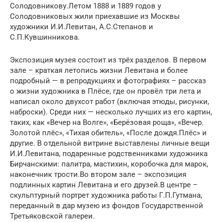
Солодовникову.Летом 1888 и 1889 годов у
Солодовниковых жили приехавшие из Москвы
художники И.И.Левитан, А.С.Степанов и
С.П.Кувшинникова.
Экспозиция музея состоит из трёх разделов. В первом
зале – краткая летопись жизни Левитана и более
подробный — в репродукциях и фотографиях – рассказ
о жизни художника в Плёсе, где он провёл три лета и
написал около двухсот работ (включая этюды, рисунки,
наброски). Среди них — несколько лучших из его картин,
таких, как «Вечер на Волге», «Берёзовая роща», «Вечер.
Золотой плёс», «Тихая обитель», «После дождя.Плёс» и
другие. В отдельной витрине выставлены личные вещи
И.И.Левитана, подаренные родственниками художника
Бирчанскими: палитра, мастихин, коробочка для марок,
наконечник трости.Во втором зале – экспозиция
подлинных картин Левитана и его друзей.В центре –
скульптурный портрет художника работы Г.П.Гутмана,
переданный в дар музею из фондов Государственной
Третьяковской галереи.