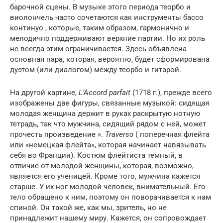
барочной сцены. В музыке этого периода теорбо и
виолончель часто сочетаются как инструменты бассо
континуо , которые, таким образом, гармонично и
мелодично поддерживают верхние партии. Но их роль
не всегда этим ограничивается. Здесь объявлена ​​
основная пара, которая, вероятно, будет сформирована
дуэтом (или диалогом) между теорбо и гитарой.
На другой картине,
L’Accord parfait
(1718 г.), прежде всего
изображены две фигуры, связанные музыкой: сидящая
молодая женщина держит в руках раскрытую нотную
тетрадь, так что мужчина, сидящий рядом с ней, может
прочесть произведение ».
Traverso
( поперечная флейта
или «немецкая флейта», которая начинает навязывать
себя во Франции). Костюм флейтиста темный, в
отличие от молодой женщины, которая, возможно,
является его ученицей. Кроме того, мужчина кажется
старше. У их ног молодой человек, внимательный. Его
тело обращено к ним, поэтому он поворачивается к нам
спиной. Он такой же, как мы, зритель, но не
принадлежит нашему миру. Кажется, он сопровождает