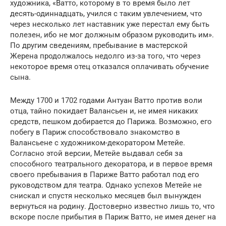
художника, «Ватто, которому в то время было лет
десять-одиннадцать, учился с таким увлечением, что
через несколько лет наставник уже перестал ему быть
полезен, ибо не мог должным образом руководить им».
По другим сведениям, пребывание в мастерской
Жерена продолжалось недолго из-за того, что через
некоторое время отец отказался оплачивать обучение
сына.
Между 1700 и 1702 годами Антуан Ватто против воли
отца, тайно покидает Валансьен и, не имея никаких
средств, пешком добирается до Парижа. Возможно, его
побегу в Париж способствовало знакомство в
Валансьене с художником-декоратором Метейе.
Согласно этой версии, Метейе выдавал себя за
способного театрального декоратора, и в первое время
своего пребывания в Париже Ватто работал под его
руководством для театра. Однако успехов Метейе не
снискал и спустя несколько месяцев был вынужден
вернуться на родину. Достоверно известно лишь то, что
вскоре после прибытия в Париж Ватто, не имея денег на