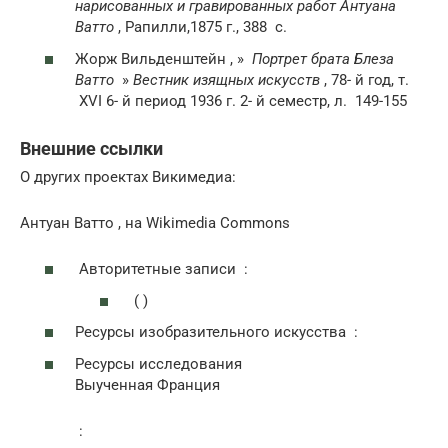
нарисованных и гравированных работ Антуана
Ватто
, Рапилли,1875 г., 388
с.
Жорж Вильденштейн , »
Портрет брата Блеза
Ватто
»
Вестник изящных искусств
,
78- й
год,
т.
XVI
6- й
период 1936 г.
2- й
семестр,
л.
149-155
Внешние ссылки
О других проектах Викимедиа:
Антуан Ватто , на Wikimedia Commons
Авторитетные записи :
( )
Ресурсы изобразительного искусства :
Ресурсы исследования
Выученная Франция
: