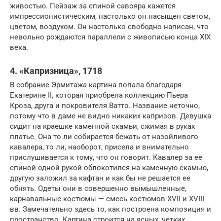
живостью. Пейзаж за спиной савояра кажется
импрессионистическим, настолько он насыщен светом,
цветом, воздухом. Он настолько свободно написан, что
невольно рождаются параллели с живописью конца XIX
века.
4. «Капризница», 1718
В собрание Эрмитажа картина попала благодаря
Екатерине II, которая приобрела коллекцию Пьера
Кроза, друга и покровителя Ватто. Название неточно,
потому что в даме не видно никаких капризов. Девушка
сидит на краешке каменной скамьи, сжимая в руках
платье. Она то ли собирается бежать от назойливого
кавалера, то ли, наоборот, присела и внимательно
прислушивается к тому, что он говорит. Кавалер за ее
спиной одной рукой облокотился на каменную скамью,
другую заложил за кафтан и как бы не решается ее
обнять. Одеты они в совершенно вымышленные,
карнавальные костюмы — смесь костюмов XVII и XVIII
вв. Замечательно здесь то, как построена композиция и
пространство. Картина строится на ясных, четких