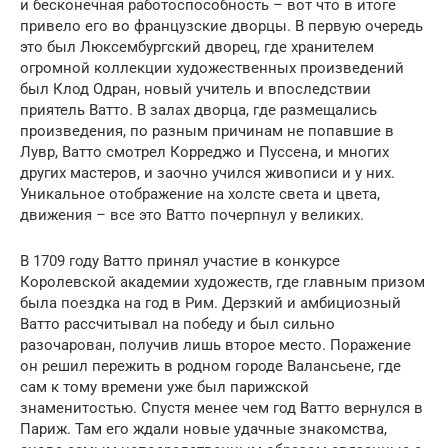
и бесконечная работоспособность – вот что в итоге
привело его во французские дворцы. В первую очередь
это был Люксембургский дворец, где хранителем
огромной коллекции художественных произведений
был Клод Одран, новый учитель и впоследствии
приятель Ватто. В залах дворца, где размещались
произведения, по разным причинам не попавшие в
Лувр, Ватто смотрел Корреджо и Пуссена, и многих
других мастеров, и заочно учился живописи и у них.
Уникальное отображение на холсте света и цвета,
движения – все это Ватто почерпнул у великих.
В 1709 году Ватто принял участие в конкурсе
Королевской академии художеств, где главным призом
была поездка на год в Рим. Дерзкий и амбициозный
Ватто рассчитывал на победу и был сильно
разочарован, получив лишь второе место. Поражение
он решил пережить в родном городе Валансьене, где
сам к тому времени уже был парижской
знаменитостью. Спустя менее чем год Ватто вернулся в
Париж. Там его ждали новые удачные знакомства,