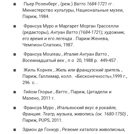
Пьер Розенберг , (реж.)
Ватто 1684-1721 гг
.
Министерство культуры, Национальные музеи,
Париж, 1984.
Франсуа Муро и Маргарет Морган Грасселли
(редакторы),
Антуан Ватто (1684-1721); художник,
его время и его легенда
. Париж-Женева,
Чемпион-Слаткин, 1987.
Франсуа Moureau ,
Италия Антуан Ватто
,
Восемнадцатый век
,
п о
20, 1988
р.
449-457 .
Жиль Корнек ,
Жиль или французский зритель
,
Париж, Галлимар,
колл.
«Бесконечность»,1999 г.,
296
с.
.
Гийом Глорье ,
Ватто
, Париж, Цитадели и
Мазено, 2011 г.
Франсуа Муро ,
Итальянский вкус в рокайле,
Франция. Театр, музыка, живопись (ок. 1680-1750)
,
Париж, PUPS, 2011.
Эдмон де Гонкур ,
Резюме каталога живописных,