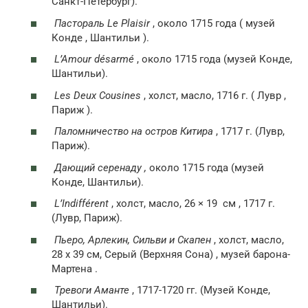
Санкт-Петербург).
Пастораль Le Plaisir
, около 1715 года ( музей
Конде , Шантильи ).
L’Amour désarmé
, около 1715 года (музей Конде,
Шантильи).
Les Deux Cousines
, холст, масло, 1716 г. ( Лувр ,
Париж ).
Паломничество на остров Китира
, 1717 г. (Лувр,
Париж).
Дающий серенаду ,
около 1715 года (музей
Конде, Шантильи).
L’Indifférent
, холст, масло, 26 × 19
см
, 1717 г.
(Лувр, Париж).
Пьеро, Арлекин, Сильви и Скапен
, холст, масло,
28 х 39 см, Серый (Верхняя Сона) , музей барона-
Мартена .
Тревоги Аманте
, 1717-1720 гг. (Музей Конде,
Шантильи).