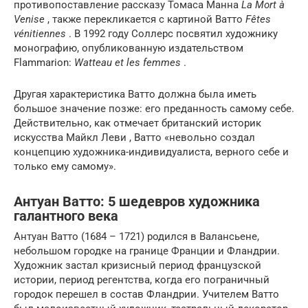
противопоставление рассказу Томаса Манна
La Mort à
Venise
, также перекликается с картиной Ватто
Fêtes
vénitiennes
. В 1992 году Соллерс посвятил художнику
монографию, опубликованную издательством
Flammarion:
Watteau et les femmes
.
Другая характеристика Ватто должна была иметь
большое значение позже: его преданность самому себе.
Действительно, как отмечает британский историк
искусства Майкл Леви , Ватто «невольно создал
концепцию художника-индивидуалиста, верного себе и
только ему самому».
Антуан Ватто: 5 шедевров художника
галантного века
Антуан Ватто (1684 – 1721) родился в Валансьене,
небольшом городке на границе Франции и Фландрии.
Художник застал кризисный период французской
истории, период регентства, когда его пограничный
городок перешел в состав Фландрии. Учителем Ватто