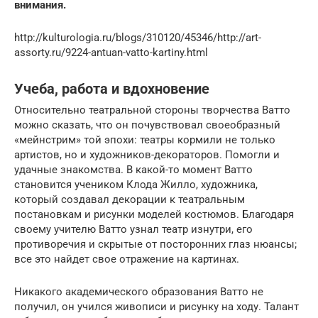
внимания.
http://kulturologia.ru/blogs/310120/45346/http://art-
assorty.ru/9224-antuan-vatto-kartiny.html
Учеба, работа и вдохновение
Относительно театральной стороны творчества Ватто
можно сказать, что он почувствовал своеобразный
«мейнстрим» той эпохи: театры кормили не только
артистов, но и художников-декораторов. Помогли и
удачные знакомства. В какой-то момент Ватто
становится учеником Клода Жилло, художника,
который создавал декорации к театральным
постановкам и рисунки моделей костюмов. Благодаря
своему учителю Ватто узнал театр изнутри, его
противоречия и скрытые от посторонних глаз нюансы;
все это найдет свое отражение на картинах.
Никакого академического образования Ватто не
получил, он учился живописи и рисунку на ходу. Талант