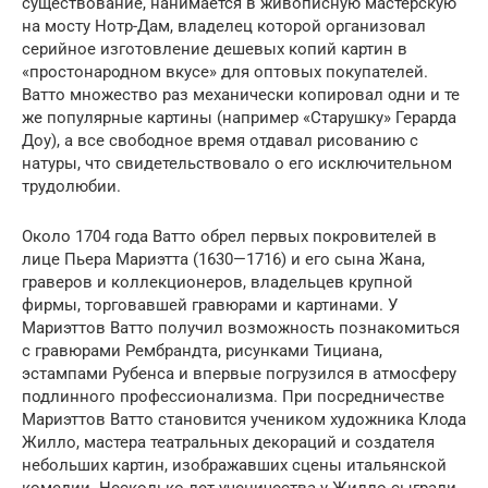
существование, нанимается в живописную мастерскую
на мосту Нотр-Дам, владелец которой организовал
серийное изготовление дешевых копий картин в
«простонародном вкусе» для оптовых покупателей.
Ватто множество раз механически копировал одни и те
же популярные картины (например «Старушку» Герарда
Доу), а все свободное время отдавал рисованию с
натуры, что свидетельствовало о его исключительном
трудолюбии.
Около 1704 года Ватто обрел первых покровителей в
лице Пьера Мариэтта (1630—1716) и его сына Жана,
граверов и коллекционеров, владельцев крупной
фирмы, торговавшей гравюрами и картинами. У
Мариэттов Ватто получил возможность познакомиться
с гравюрами Рембрандта, рисунками Тициана,
эстампами Рубенса и впервые погрузился в атмосферу
подлинного профессионализма. При посредничестве
Мариэттов Ватто становится учеником художника Клода
Жилло, мастера театральных декораций и создателя
небольших картин, изображавших сцены итальянской
комедии. Несколько лет ученичества у Жилло сыграли