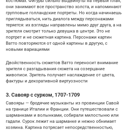
костюмах. Фигуры сильно выдвинуты на первый план,
они занимают все пространство холста, и напоминают
групповые голландские портреты. Но когда начинаешь
приглядываться, нить диалога между персонажами
теряется: их взгляды направлены мимо друг друга, а на
зрителя смотрит только девушка в центре. Это не
портрет и не сюжетная картина. Персонажи картин
Ватто повторяются от одной картины в другую, с
новыми вариациями
Двойственность сюжетов Ватто переносит внимание
зрителя с разгадывания сюжета на созерцание
живописи. Зритель получает наслаждение от цвета,
фактуры и декоративной виртуозности
3. Савояр с сурком, 1707-1709
Савояры — бродячие музыканты из провинции Савой
на границе Италии и Франции. Они путешествовали с
шарманками и волынками, собирали милостыню или
гадали. Cурок лежит на шарманке и нежно обнимает
хозяина. Картина потрясает непосредственностью,