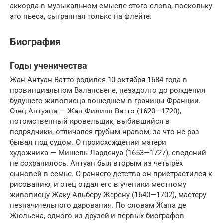
аккорда в музыкальном смысле этого слова, поскольку
это пьеса, сыгранная только на флейте.
Биография
Годы ученичества
Жан Антуан Ватто родился 10 октября 1684 года в
провинциальном Валансьене, незадолго до рождения
будущего живописца вошедшем в границы Франции.
Отец Антуана — Жан Филипп Ватто (1620—1720),
потомственный кровельщик, выбившийся в
подрядчики, отличался грубым нравом, за что не раз
бывал под судом. О происхождении матери
художника — Мишель Ларденуа (1653—1727), сведений
не сохранилось. Антуан был вторым из четырёх
сыновей в семье. С раннего детства он пристрастился к
рисованию, и отец отдал его в ученики местному
живописцу Жаку-Альберу Жерену (1640—1702), мастеру
незначительного дарования. По словам Жана де
Жюльена, одного из друзей и первых биографов