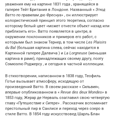
уважения ему на картине 1831 года , хранящейся в
галерее Тейт Британия в Лондоне. Названный «
Этюд
Ватто по правилам дю Фреснуа»
, он иллюстрирует
колористический принцип этого теоретика, согласно
которому белый цвет «может отнести объект назад или
приблизить его». Ватто появляется в центре, в
окружении поклонников и примеров его работ, с
которыми был знаком Тернер, в том числе
Les Plaisirs
du Bal
(большая картина слева, сейчас находится в
Картинной галерее Далвича ) и
La Lorgneuse
(меньшая
картина в раме), принадлежащих своему другу, поэту
Сэмюэлю Роджерсу , и сегодня в частной коллекции.
В стихотворении, написанном в 1838 году, Теофиль
Готье вызывает атмосферу, исходящую от
произведений Ватто. В своем рассказе «
Сильвия»,
впервые
опубликованном в «
Revue des deux Mondes»
в
1853 году, Жерар де Нерваль озаглавил свою четвертую
главу
«Путешествие к Ситере»
. Рассказчик вспоминает
престольный пир в Санлисе и переход через озеро в
стиле Ватто. В 1854 году искусствовед Шарль Блан