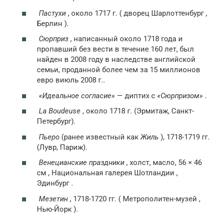
Пастухи
, около 1717 г. ( дворец Шарлоттенбург ,
Берлин ).
Сюрприз
, написанный около 1718 года и
пропавший без вести в течение 160 лет, был
найден в 2008 году в наследстве английской
семьи, проданной более чем за 15 миллионов
евро виюль 2008 г..
«Идеальное согласие»
— диптих с
«Сюрпризом»
.
La Boudeuse
, около 1718 г. (Эрмитаж, Санкт-
Петербург).
Пьеро
(ранее известный как
Жиль
), 1718-1719 гг.
(Лувр, Париж).
Венецианские праздники
, холст, масло, 56 × 46
см
, Национальная галерея Шотландии ,
Эдинбург .
Мезетин
, 1718-1720 гг. ( Метрополитен-музей ,
Нью-Йорк ).