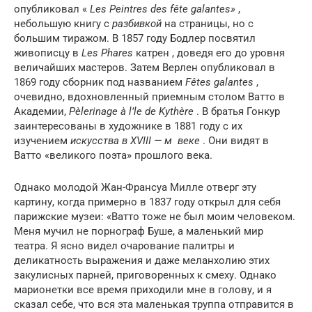
опубликовал «
Les Peintres des fête galantes»
,
небольшую книгу с
разбивкой
на страницы, но с
большим тиражом. В 1857 году Бодлер посвятил
живописцу в
Les Phares
катрен , доведя его до уровня
величайших мастеров. Затем Верлен опубликовал в
1869 году сборник под названием
Fêtes galantes
,
очевидно, вдохновленный приемным столом Ватто в
Академии,
Pèlerinage à l’le de Kythère
. В братья Гонкур
заинтересованы в художнике в 1881 году с их
изучением
искусства в
XVIII — м
веке
. Они видят в
Ватто «великого поэта» прошлого века.
Однако молодой Жан-Франсуа Милле отверг эту
картину, когда примерно в 1837 году открыл для себя
парижские музеи: «Ватто тоже не был моим человеком.
Меня мучил не порнограф Буше, а маленький мир
театра. Я ясно видел очарование палитры и
деликатность выражения и даже меланхолию этих
закулисных парней, приговоренных к смеху. Однако
марионетки все время приходили мне в голову, и я
сказал себе, что вся эта маленькая труппа отправится в