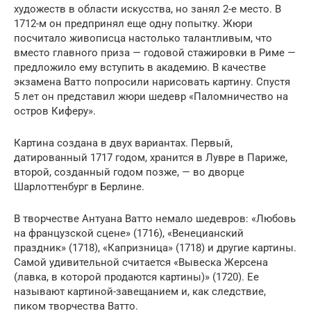
художеств в области искусства, но занял 2-е место. В
1712-м он предпринял еще одну попытку. Жюри
посчитало живописца настолько талантливым, что
вместо главного приза — годовой стажировки в Риме —
предложило ему вступить в академию. В качестве
экзамена Ватто попросили нарисовать картину. Спустя
5 лет он представил жюри шедевр «Паломничество на
остров Киферу».
Картина создана в двух вариантах. Первый,
датированный 1717 годом, хранится в Лувре в Париже,
второй, созданный годом позже, — во дворце
Шарлоттенбург в Берлине.
В творчестве Антуана Ватто немало шедевров: «Любовь
на французской сцене» (1716), «Венецианский
праздник» (1718), «Капризница» (1718) и другие картины.
Самой удивительной считается «Вывеска Жерсена
(лавка, в которой продаются картины)» (1720). Ее
называют картиной-завещанием и, как следствие,
пиком творчества Ватто.