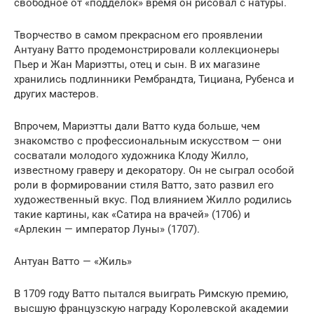
свободное от «подделок» время он рисовал с натуры.
Творчество в самом прекрасном его проявлении
Антуану Ватто продемонстрировали коллекционеры
Пьер и Жан Мариэтты, отец и сын. В их магазине
хранились подлинники Рембрандта, Тициана, Рубенса и
других мастеров.
Впрочем, Мариэтты дали Ватто куда больше, чем
знакомство с профессиональным искусством — они
сосватали молодого художника Клоду Жилло,
известному граверу и декоратору. Он не сыграл особой
роли в формировании стиля Ватто, зато развил его
художественный вкус. Под влиянием Жилло родились
такие картины, как «Сатира на врачей» (1706) и
«Арлекин — император Луны» (1707).
Антуан Ватто — «Жиль»
В 1709 году Ватто пытался выиграть Римскую премию,
высшую французскую награду Королевской академии