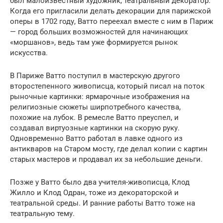
был малоизвестный художник, театральный декоратор.
Когда его пригласили делать декорации для парижской
оперы в 1702 году, Ватто переехал вместе с ним в Париж
— город больших возможностей для начинающих
«моршанов», ведь там уже формируется рынок
искусства.
В Париже Ватто поступил в мастерскую другого
второстепенного живописца, который писал на поток
рыночные картинки: ярмарочные изображения на
религиозные сюжеты ширпотребного качества,
похожие на лубок. В ремесле Ватто преуспел, и
создавал виртуозные картинки на скорую руку.
Одновременно Ватто работал в лавке одного из
антикваров на Старом мосту, где делал копии с картин
старых мастеров и продавал их за небольшие деньги.
Позже у Ватто было два учителя-живописца, Клод
Жилло и Клод Одран, тоже из декораторской и
театральной среды. И ранние работы Ватто тоже на
театральную тему.