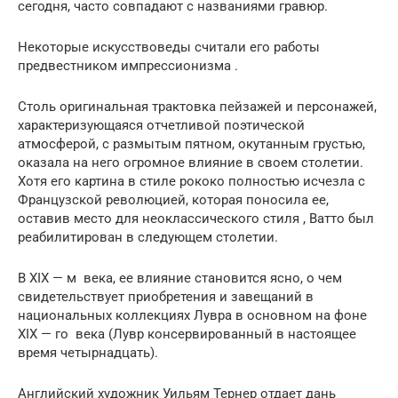
сегодня, часто совпадают с названиями гравюр.
Некоторые искусствоведы считали его работы
предвестником импрессионизма .
Столь оригинальная трактовка пейзажей и персонажей,
характеризующаяся отчетливой поэтической
атмосферой, с размытым пятном, окутанным грустью,
оказала на него огромное влияние в своем столетии.
Хотя его картина в стиле рококо полностью исчезла с
Французской революцией, которая поносила ее,
оставив место для неоклассического стиля , Ватто был
реабилитирован в следующем столетии.
В
XIX — м
века, ее влияние становится ясно, о чем
свидетельствует приобретения и завещаний в
национальных коллекциях Лувра в основном на фоне
XIX — го
века (Лувр консервированный в настоящее
время четырнадцать).
Английский художник Уильям Тернер отдает дань