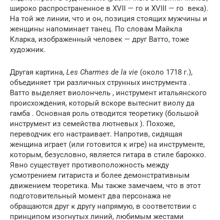
широко распространенное в
XVII — го
и
XVIII — го
века).
На той же линии, что и он, позиция стоящих мужчины и
женщины напоминает танец. По словам Майкла
Кларка, изображенный человек — друг Ватто, тоже
художник.
Другая картина,
Les Charmes de la vie
(около 1718 г.),
объединяет три различных струнных инструмента .
Ватто выделяет виолончель , инструмент итальянского
происхождения, который вскоре вытеснит виолу да
гамба . Основная роль отводится теоретику (большой
инструмент из семейства лютневых ). Похоже,
переводчик его настраивает. Напротив, сидящая
женщина играет (или готовится к игре) на инструменте,
которым, безусловно, является гитара в стиле барокко.
Явно существует противоположность между
усмотрением гитариста и более демонстративным
движением теоретика. Мы также замечаем, что в этот
подготовительный момент два персонажа не
обращаются друг к другу напрямую, в соответствии с
принципом изогнутых линий, любимым жестами