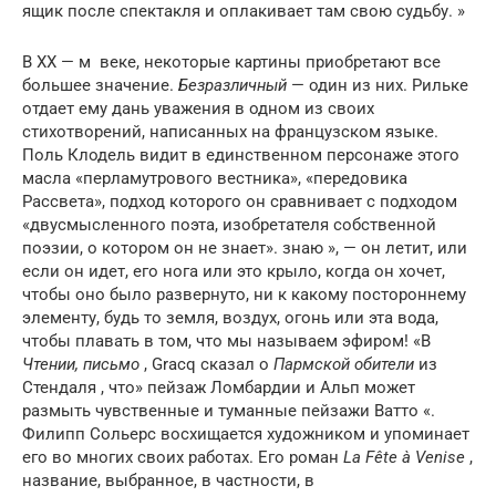
ящик после спектакля и оплакивает там свою судьбу. »
В
XX — м
веке, некоторые картины приобретают все
большее значение.
Безразличный
— один из них. Рильке
отдает ему дань уважения в одном из своих
стихотворений, написанных на французском языке.
Поль Клодель видит в единственном персонаже этого
масла «перламутрового вестника», «передовика
Рассвета», подход которого он сравнивает с подходом
«двусмысленного поэта, изобретателя собственной
поэзии, о котором он не знает». знаю », — он летит, или
если он идет, его нога или это крыло, когда он хочет,
чтобы оно было развернуто, ни к какому постороннему
элементу, будь то земля, воздух, огонь или эта вода,
чтобы плавать в том, что мы называем эфиром! «В
Чтении, письмо
, Gracq сказал о
Пармской обители
из
Стендаля , что» пейзаж Ломбардии и Альп может
размыть чувственные и туманные пейзажи Ватто «.
Филипп Сольерс восхищается художником и упоминает
его во многих своих работах. Его роман
La Fête à Venise
,
название, выбранное, в частности, в