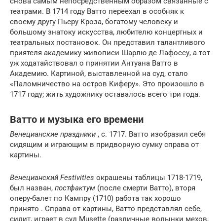
снова самым непосредственным образом связанные с
театрами. В 1714 году Ватто переехал в особняк к
своему другу Пьеру Кроза, богатому человеку и
большому знатоку искусства, любителю концертных и
театральных постановок. Он представил талантливого
приятеля академику живописи Шарлю де Лафоссу, а тот
уж ходатайствовал о принятии Антуана Ватто в
Академию. Картиной, выставленной на суд, стало
«Паломничество на остров Киферу». Это произошло в
1717 году; жить художнику оставалось всего три года.
Ватто и музыка его времени
Венецианские праздники
, c. 1717. Ватто изобразил себя
сидящим и играющим в придворную сумку справа от
картины.
Венецианский Festivities
окрашены таблицы 1718-1719,
был назван,
постфактум
(после смерти Ватто), вторя
оперу-балет по Кампру (1710) работа так хорошо
принято . Справа от картины, Ватто представлял себе,
сидит, играет в суд Musette (различные волынки мехов,