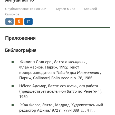
Опубликовано:
16 Ноя 2021
Музеи мира
Алексей
Смирнов
Приложения
Библиография
Филипп Сольерс ,
Ватто и женщины
,
Фламмарион, Париж, 1992; Текст
воспроизводится в
Théorie дез Исключения
,
Париж, Gallimard, Folio эссе
п о
28, 1985.
Hélène Адемар,
Ватто: его жизнь, его работа
(предшествует
вселенной Ватто
по Рене Уиг ),
1950.
Жан Ферре,
Ватто
, Мадрид, Художественный
редактор Афина,1972 г., 777-1088
с.
, 4 т. .