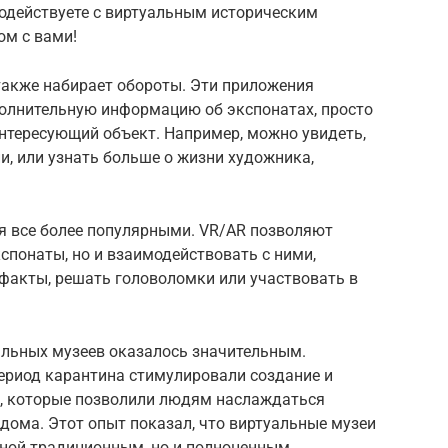
модействуете с виртуальным историческим
ом с вами!
акже набирает обороты. Эти приложения
олнительную информацию об экспонатах, просто
интересующий объект. Например, можно увидеть,
и, или узнать больше о жизни художника,
я все более популярными. VR/AR позволяют
кспонаты, но и взаимодействовать с ними,
ефакты, решать головоломки или участвовать в
альных музеев оказалось значительным.
период карантина стимулировали создание и
в, которые позволили людям наслаждаться
 дома. Этот опыт показал, что виртуальные музеи
еной традиционным, но и полноценным