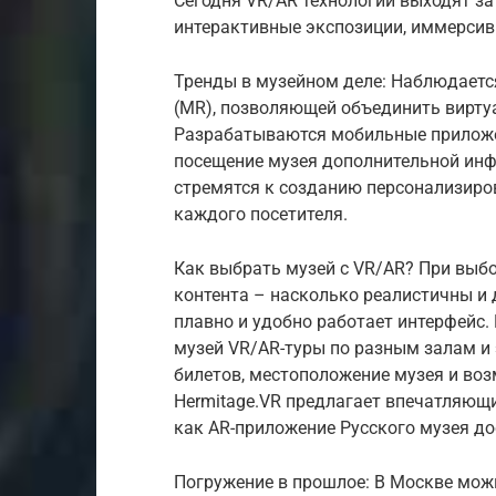
Сегодня VR/AR технологии выходят за
интерактивные экспозиции, иммерси
Тренды в музейном деле: Наблюдаетс
(MR), позволяющей объединить вирту
Разрабатываются мобильные приложе
посещение музея дополнительной ин
стремятся к созданию персонализиро
каждого посетителя.
Как выбрать музей с VR/AR? При выбо
контента – насколько реалистичны и
плавно и удобно работает интерфейс.
музей VR/AR-туры по разным залам и
билетов, местоположение музея и во
Hermitage.VR предлагает впечатляющи
как AR-приложение Русского музея д
Погружение в прошлое: В Москве можн