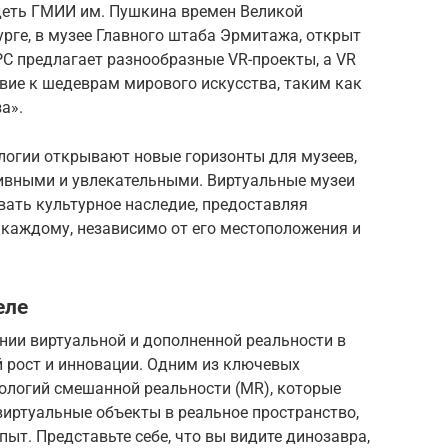
деть ГМИИ им. Пушкина времен Великой
урге, в музее Главного штаба Эрмитажа, открыт
РС предлагает разнообразные VR-проекты, а VR
твие к шедеврам мирового искусства, таким как
а».
логии открывают новые горизонты для музеев,
тивными и увлекательными. Виртуальные музеи
вать культурное наследие, предоставляя
 каждому, независимо от его местоположения и
еле
нии виртуальной и дополненной реальности в
 рост и инновации. Одним из ключевых
нологий смешанной реальности (MR), которые
виртуальные объекты в реальное пространство,
т. Представьте себе, что вы видите динозавра,