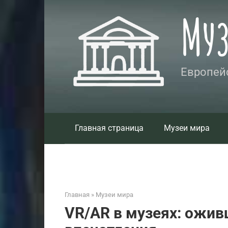
Перейти
Му
к
контенту
Европейс
Главная страница
Музеи мира
Главная
»
Музеи мира
VR/AR в музеях: ожив