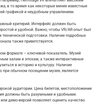
 Например, Hermitage.VR впечатляет высоким
жа, в то время как некоторые менее известные
шей графикой и неудобным управлением.
важный критерий. Интерфейс должен быть
простой и удобной. Важно, чтобы VR/AR-опыт был
м технической подготовки. Наличие подробных
онала также приветствуется.
ном формате – ключевой показатель. Музей
зным залам и эпохам, а также интерактивные
зиться в историю и культуру. Наличие
о при обычном посещении музея, является
рокой аудитории. Цена билетов, местоположение
ния должны быть разумными и удобными.
или демо-версий позволяет оценить качество