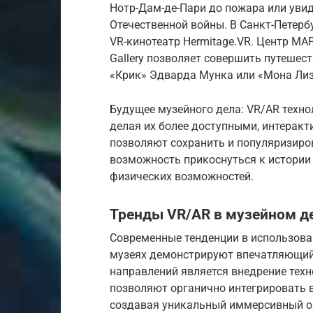
Нотр-Дам-де-Пари до пожара или уви
Отечественной войны. В Санкт-Петерб
VR-кинотеатр Hermitage.VR. Центр МА
Gallery позволяет совершить путешес
«Крик» Эдварда Мунка или «Мона Лиз
Будущее музейного дела: VR/AR техно
делая их более доступными, интерак
позволяют сохранить и популяризиро
возможность прикоснуться к истории
физических возможностей.
Тренды VR/AR в музейном д
Современные тенденции в использова
музеях демонстрируют впечатляющий
направлений является внедрение тех
позволяют органично интегрировать 
создавая уникальный иммерсивный опы