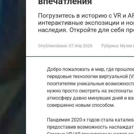
впечатления
Погрузитесь в историю с VR и A
интерактивные экспозиции и но
наследия. Откройте для себя п
Опубликовано:
07 Апр 2026
Рубрика:
Музеи 
Добро пожаловать в мир, где прошлое
передовые технологии виртуальной (V
посетителям уникальные возможности
нужно просто смотреть на экспонаты 
атмосферу давно минувших дней и вз
совершенно новым способом.
Пандемия 2020-х годов стала катализ
предоставив возможность наслаждатьс