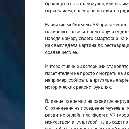
бродящего по залам музея, или взаи
персонажем, словно он находится ряд
Развитие мобильных AR-приложений т
позволяют посетителям получать доп
наведя камеру своего смартфона на 
как выглядела картина до реставраци
создавшего ее.
Интерактивные экспозиции становятс
посетителям не просто смотреть на э
например, собирать виртуальные арт
исторических реконструкциях.
Влияние пандемии на развитие вирту
Ограничения на посещение музеев в 
развитие онлайн-платформ и VR-туро
искусством и культурой, не выходя из
могут быть не просто временной зам