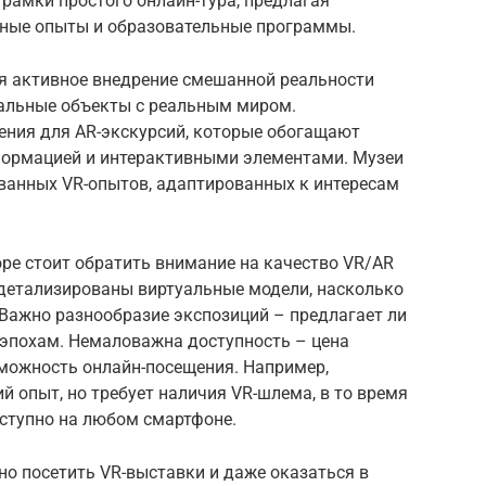
 рамки простого онлайн-тура, предлагая
вные опыты и образовательные программы.
я активное внедрение смешанной реальности
альные объекты с реальным миром.
ния для AR-экскурсий, которые обогащают
формацией и интерактивными элементами. Музеи
ванных VR-опытов, адаптированных к интересам
ре стоит обратить внимание на качество VR/AR
 детализированы виртуальные модели, насколько
 Важно разнообразие экспозиций – предлагает ли
 эпохам. Немаловажна доступность – цена
зможность онлайн-посещения. Например,
й опыт, но требует наличия VR-шлема, в то время
оступно на любом смартфоне.
о посетить VR-выставки и даже оказаться в