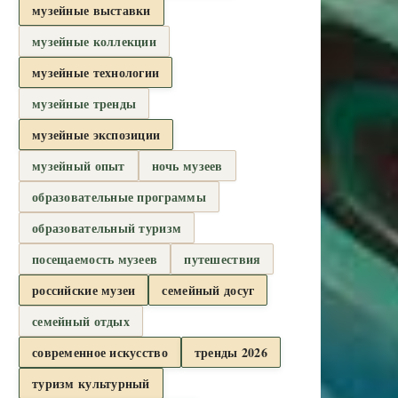
музейные выставки
музейные коллекции
музейные технологии
музейные тренды
музейные экспозиции
музейный опыт
ночь музеев
образовательные программы
образовательный туризм
посещаемость музеев
путешествия
российские музеи
семейный досуг
семейный отдых
современное искусство
тренды 2026
туризм культурный