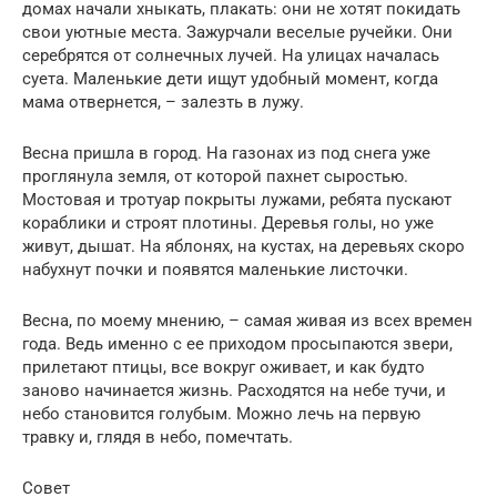
домах начали хныкать, плакать: они не хотят покидать
свои уютные места. Зажурчали веселые ручейки. Они
серебрятся от солнечных лучей. На улицах началась
суета. Маленькие дети ищут удобный момент, когда
мама отвернется, – залезть в лужу.
Весна пришла в город. На газонах из под снега уже
проглянула земля, от которой пахнет сыростью.
Мостовая и тротуар покрыты лужами, ребята пускают
кораблики и строят плотины. Деревья голы, но уже
живут, дышат. На яблонях, на кустах, на деревьях скоро
набухнут почки и появятся маленькие листочки.
Весна, по моему мнению, – самая живая из всех времен
года. Ведь именно с ее приходом просыпаются звери,
прилетают птицы, все вокруг оживает, и как будто
заново начинается жизнь. Расходятся на небе тучи, и
небо становится голубым. Можно лечь на первую
травку и, глядя в небо, помечтать.
Совет