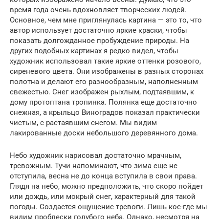
время года очень вдохновляет творческих людей.
Основное, чем мне приглянулась картина — это то, что
автор использует достаточно яркие краски, чтобы
показать долгожданное пробуждение природы. На
других подобных картинах я редко видел, чтобы
художник использовал такие яркие оттенки розового,
сиреневого цвета. Они изображены в разных сторонах
полотна и делают его разнообразным, наполненным
свежестью. Снег изображен рыхлым, подтаявшим, к
дому протоптана тропинка. Полянка еще достаточно
снежная, а крыльцо Виноградов показал практически
чистым, с растаявшим снегом. Мы видим
лакированные доски небольшого деревянного дома.
Небо художник нарисовал достаточно мрачным,
тревожным. Тучи напоминают, что зима еще не
отступила, весна не до конца вступила в свои права.
Глядя на небо, можно предположить, что скоро пойдет
или дождь, или мокрый снег, характерный для такой
погоды. Создается ощущение тревоги. Лишь кое-где мы
видим проблески голубого неба. Однако, несмотря на