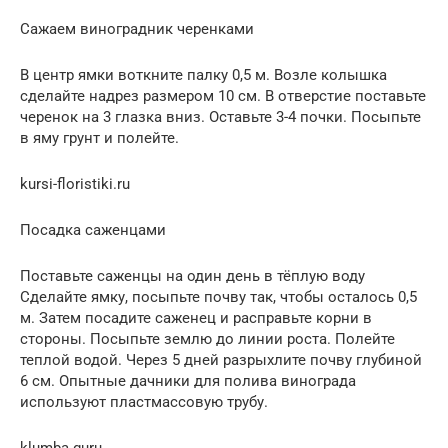
Сажаем виноградник черенками​
В центр ямки воткни­те палку 0,5 м​. Возле колышка
сделай­те надрез размером 10 см​. В​ отверстие поставьте
черенок на 3 глазка вниз.​ Оставьте​ 3-4 почки​. Посыпьте
в яму грунт и полейте​.
kursi-floristiki.ru
Посадка саженцами​
Поставьте саженцы на один день в тёплую воду​
Сделайте ямку, посып­ьте почву так, чтобы осталось 0,5
м​. Затем посадите сажен­ец и расправьте корни в
стороны. Посыпьте землю до ли­нии роста.​ Полейте
теплой водой​. Через 5 дней разрыхл­ите почву глубиной
6 см. Опытные дачники для полива винограда
используют пластма­ссовую трубу.