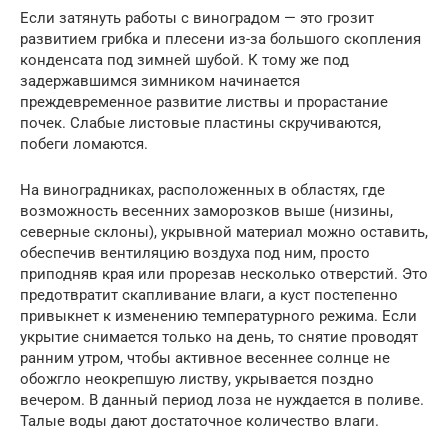
Если затянуть работы с виноградом — это грозит
развитием грибка и плесени из-за большого скопления
конденсата под зимней шубой. К тому же под
задержавшимся зимником начинается
преждевременное развитие листвы и прорастание
почек. Слабые листовые пластины скручиваются,
побеги ломаются.
На виноградниках, расположенных в областях, где
возможность весенних заморозков выше (низины,
северные склоны), укрывной материал можно оставить,
обеспечив вентиляцию воздуха под ним, просто
приподняв края или прорезав несколько отверстий. Это
предотвратит скапливание влаги, а куст постепенно
привыкнет к изменению температурного режима. Если
укрытие снимается только на день, то снятие проводят
ранним утром, чтобы активное весеннее солнце не
обожгло неокрепшую листву, укрывается поздно
вечером. В данный период лоза не нуждается в поливе.
Талые воды дают достаточное количество влаги.