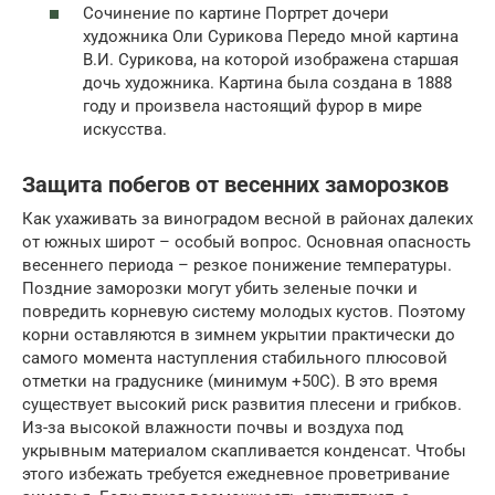
Сочинение по картине Портрет дочери
художника Оли Сурикова Передо мной картина
В.И. Сурикова, на которой изображена старшая
дочь художника. Картина была создана в 1888
году и произвела настоящий фурор в мире
искусства.
Защита побегов от весенних заморозков
Как ухаживать за виноградом весной в районах далеких
от южных широт – особый вопрос. Основная опасность
весеннего периода – резкое понижение температуры.
Поздние заморозки могут убить зеленые почки и
повредить корневую систему молодых кустов. Поэтому
корни оставляются в зимнем укрытии практически до
самого момента наступления стабильного плюсовой
отметки на градуснике (минимум +50С). В это время
существует высокий риск развития плесени и грибков.
Из-за высокой влажности почвы и воздуха под
укрывным материалом скапливается конденсат. Чтобы
этого избежать требуется ежедневное проветривание