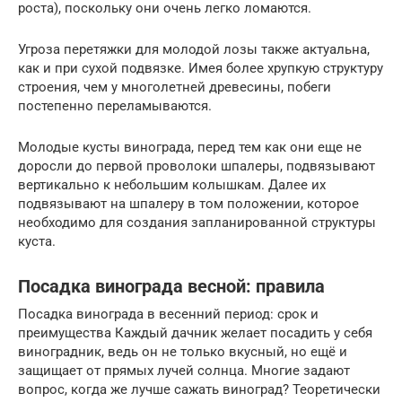
роста), поскольку они очень легко ломаются.
Угроза перетяжки для молодой лозы также актуальна,
как и при сухой подвязке. Имея более хрупкую структуру
строения, чем у многолетней древесины, побеги
постепенно переламываются.
Молодые кусты винограда, перед тем как они еще не
доросли до первой проволоки шпалеры, подвязывают
вертикально к небольшим колышкам. Далее их
подвязывают на шпалеру в том положении, которое
необходимо для создания запланированной структуры
куста.
Посадка винограда ве­сной: правила​
Посадка винограда в весенний период: срок и
преимущества​ Каждый дачник желает посадить у себя
вин­оградник, ведь он не только вкусный, но ещё и
защищает от прям­ых лучей солнца. Мно­гие задают
вопрос, ко­гда же лучше сажать виноград?​ Теоретически