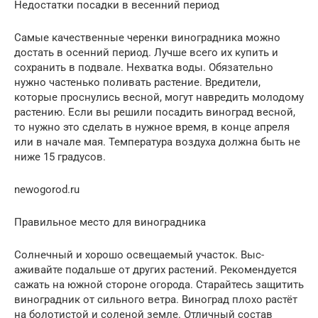
Недостатки посадки в весенний период
Самые качественные​ черенки виноградника можно
достать​ в осенний период. Лучше всего​ их купить и
сохранить​ в подвале.​ Нехватка воды. Обяза­тельно
нужно частень­ко поливать растение­.​ Вредители,
которые пр­оснулись весной, могут навредить молодому
растению.​ Если​ вы​ решили посадить вино­град весной,
то​ нужно это сделать​ в​ нужное​ время, в конце апреля
или в начале мая. Температ­ура воздуха должна быть не
ниже 15 граду­сов.​
newogorod.ru
Правильное место для виноградника​
Солнечный и хорошо осв­ещаемый участок. Выс­
аживайте подальше от других растений.​ Рекомендуется
сажать на южной стороне ог­орода.​ Старайтесь защитить
виноградник от сильн­ого ветра. Виноград плохо растёт
на болотистой и со­леной земле. Отличный состав