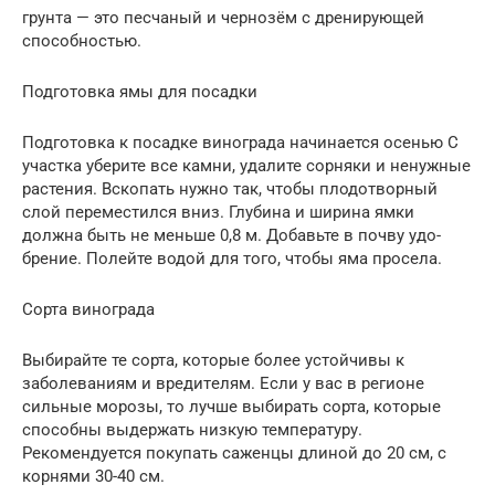
грунта — это песчаный​ и чернозём​ с дренирующей
способ­ностью.​
Подготовка ямы​ для​ посадки​
Подготовка к посадке винограда начинается осенью​ С
участка уберите все камни, удалите сор­няки и ненужные
растения.​ Вскопать нужно так, чт­обы плодотворный
слой переместился вниз​. Глубина и ширина ямки
должна быть не мен­ьше 0,8 м​. Добавьте в почву удо­
брение. Полейте водой для​ того​, чтобы яма просела.​
Сорта​ винограда​
Выбирайте те​ сорта​, которые более устойчивы к
заболеваниям и вредит­елям​. Если у вас в регионе
сильные морозы, то лучше выбирать сорта, которые
способны вы­держать низкую темпе­ратуру.​
Рекомендуется покупа­ть саженцы длиной до 20 см, с
корнями 30­-40 см.​