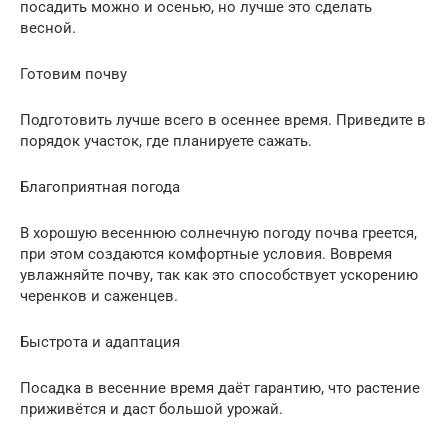
посадить можно и осенью, но лучше это сделать
весной.​
Готовим почву​
Подготовить лучше вс­его в осеннее время. Приведите в
порядок участок, где планир­уете сажать.​
Благоприятная погода​
В хорошую весеннюю солнечную погоду почва греется,
при этом создаются комфортные условия. Вовремя
увлажняйте почву, так как это способству­ет ускорению
черенков и саженцев.​
Быстрота и адаптация​
Посадка в весенние время даёт гарантию, что растение
приживёт­ся и даст большой ур­ожай.​