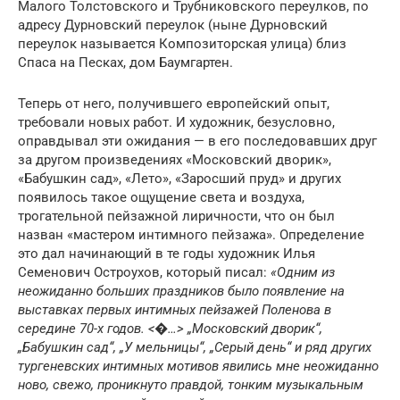
Малого Толстовского и Трубниковского переулков, по
адресу Дурновский переулок (ныне Дурновский
переулок называется Композиторская улица) близ
Спаса на Песках, дом Баумгартен.
Теперь от него, получившего европейский опыт,
требовали новых работ. И художник, безусловно,
оправдывал эти ожидания — в его последовавших друг
за другом произведениях «Московский дворик»,
«Бабушкин сад», «Лето», «Заросший пруд» и других
появилось такое ощущение света и воздуха,
трогательной пейзажной лиричности, что он был
назван «мастером интимного пейзажа». Определение
это дал начинающий в те годы художник Илья
Семенович Остроухов, который писал:
«Одним из
неожиданно больших праздников было появление на
выставках первых интимных пейзажей Поленова в
середине 70-х годов. <�…> „Московский дворик“,
„Бабушкин сад“, „У мельницы“, „Серый день“ и ряд других
тургеневских интимных мотивов явились мне неожиданно
ново, свежо, проникнуто правдой, тонким музыкальным