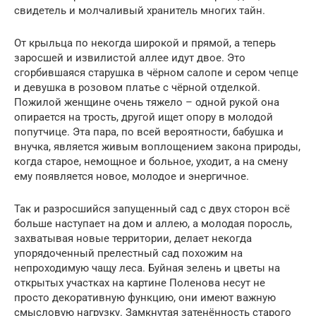
свидетель и молчаливый хранитель многих тайн.
От крыльца по некогда широкой и прямой, а теперь
заросшей и извилистой аллее идут двое. Это
сгорбившаяся старушка в чёрном салопе и сером чепце
и девушка в розовом платье с чёрной отделкой.
Пожилой женщине очень тяжело – одной рукой она
опирается на трость, другой ищет опору в молодой
попутчице. Эта пара, по всей вероятности, бабушка и
внучка, является живым воплощением закона природы,
когда старое, немощное и больное, уходит, а на смену
ему появляется новое, молодое и энергичное.
Так и разросшийся запущенный сад с двух сторон всё
больше наступает на дом и аллею, а молодая поросль,
захватывая новые территории, делает некогда
упорядоченный прелестный сад похожим на
непроходимую чащу леса. Буйная зелень и цветы на
открытых участках на картине Поленова несут не
просто декоративную функцию, они имеют важную
смысловую нагрузку. Замкнутая затенённость старого