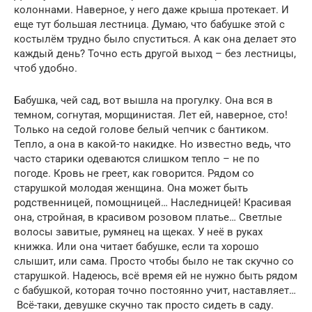
колоннами. Наверное, у него даже крыша протекает. И
еще тут большая лестница. Думаю, что бабушке этой с
костылём трудно было спуститься. А как она делает это
каждый день? Точно есть другой выход – без лестницы,
чтоб удобно.
Бабушка, чей сад, вот вышла на прогулку. Она вся в
темном, согнутая, морщинистая. Лет ей, наверное, сто!
Только на седой голове белый чепчик с бантиком.
Тепло, а она в какой-то накидке. Но известно ведь, что
часто старики одеваются слишком тепло – не по
погоде. Кровь не греет, как говорится. Рядом со
старушкой молодая женщина. Она может быть
родственницей, помощницей… Наследницей! Красивая
она, стройная, в красивом розовом платье… Светлые
волосы завитые, румянец на щеках. У неё в руках
книжка. Или она читает бабушке, если та хорошо
слышит, или сама. Просто чтобы было не так скучно со
старушкой. Надеюсь, всё время ей не нужно быть рядом
с бабушкой, которая точно постоянно учит, наставляет…
Всё-таки, девушке скучно так просто сидеть в саду.