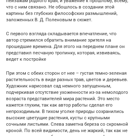
пейзажам родного края, и уважение к прошлому, всему,
что с ним связано. Не обошлось в создании этой
картины без глубоких философских размышлений,
заложенных В. Д. Поленовым в сюжет.
С первого взгляда складывается впечатление, что
автор стремился обратить внимание зрителя на
прошедшие времена. Для этого на переднем плане он
представил песчаную тропинку, которая, извиваясь,
ведет к постройке
При этом с обеих сторон от нее – густая темно-зеленая
растительность в виде разных трав, цветов и деревьев.
Художник нарисовал сад немного запущенным,
подчеркивая отсутствие ухоженности из-за немолодого
возраста представителей мира растений. Это место
кажется глухим, так как автор работы сделал его
непроходимым. В тихом уголке природы сохранились
высокие цветущие растения, кусты с крупными
сочными листьями. Слева заметна береза со скромной
кроной. По всей видимости, день не жаркий, так как не