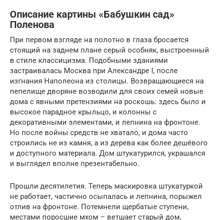
Описание картины «Бабушкин сад»
Поленова
При первом взгляде на полотно в глаза бросается
стоящий на заднем плане серый особняк, выстроенный
в стиле классицизма. Подобными зданиями
застраивалась Москва при Александре I, после
изгнания Наполеона из столицы. Возвращающиеся на
пепелище дворяне возводили для своих семей новые
дома с явными претензиями на роскошь: здесь было и
высокое парадное крыльцо, и колонны с
декоративными элементами, и лепнина на фронтоне.
Но после войны средств не хватало, и дома часто
строились не из камня, а из дерева как более дешёвого
и доступного материала. Дом штукатурился, украшался
и выглядел вполне презентабельно.
Прошли десятилетия. Теперь маскировка штукатуркой
не работает, частично осыпалась и лепнина, порыжел
отлив на фронтоне. Потемнели щербатые ступени,
местами поросшие мхом – ветшает старый дом,