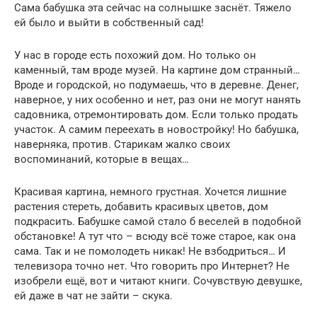
Сама бабушка эта сейчас на солнышке заснёт. Тяжело
ей было и выйти в собственный сад!
У нас в городе есть похожий дом. Но только он
каменный, там вроде музей. На картине дом странный…
Вроде и городской, но подумаешь, что в деревне. Денег,
наверное, у них особенно и нет, раз они не могут нанять
садовника, отремонтировать дом. Если только продать
участок. А самим переехать в новостройку! Но бабушка,
наверняка, против. Старикам жалко своих
воспоминаний, которые в вещах…
Красивая картина, немного грустная. Хочется лишние
растения стереть, добавить красивых цветов, дом
подкрасить. Бабушке самой стало б веселей в подобной
обстановке! А тут что – всюду всё тоже старое, как она
сама. Так и не помолодеть никак! Не взбодриться… И
телевизора точно нет. Что говорить про Интернет? Не
изобрели ещё, вот и читают книги. Сочувствую девушке,
ей даже в чат не зайти – скука.