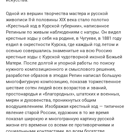
искусства.
Одной из вершин творчества мастера и русской
живописи II-й половины ХIХ века стало полотно
«Крестный ход в Курской губернии», написанное
Репиным по живым наблюдениям с натуры. Он видел
крестные ходы у себя на родине, в Чугуеве, в 1881 году
ездил в окрестности Курска, где каждый год летом и
осенью совершались знаменитые на всю Россию
крестные ходы с Курской чудотворной иконой Божьей
Матери. После долгой и упорной работы по поиску
нужного композиционного и смыслового решения,
разработке образов в этюдах Репин написал большую
многофигурную композицию, показав торжественное
шествие сотен людей всех возрастов и званий,
простонародья и «благородных», штатских и военных,
мирян и духовенства, проникнутых общим
воодушевлением. Изображая крестный ход — типичное
явление старой России, художник в то же время
показал широкую и многогранную картину русской
жизни его времени со всеми ее противоречиями и
социальными контрастами, во всем богатстве