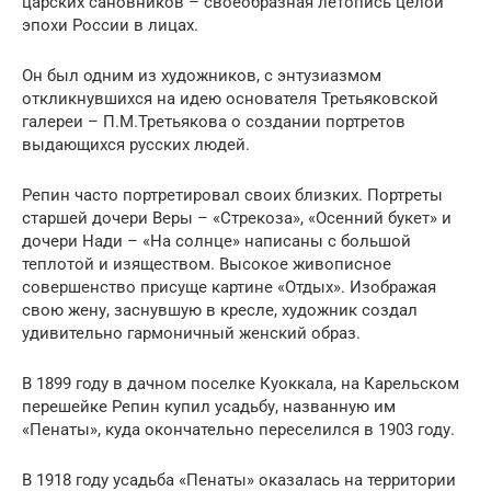
царских сановников – своеобразная летопись целой
эпохи России в лицах.
Он был одним из художников, с энтузиазмом
откликнувшихся на идею основателя Третьяковской
галереи – П.М.Третьякова о создании портретов
выдающихся русских людей.
Репин часто портретировал своих близких. Портреты
старшей дочери Веры – «Стрекоза», «Осенний букет» и
дочери Нади – «На солнце» написаны с большой
теплотой и изяществом. Высокое живописное
совершенство присуще картине «Отдых». Изображая
свою жену, заснувшую в кресле, художник создал
удивительно гармоничный женский образ.
В 1899 году в дачном поселке Куоккала, на Карельском
перешейке Репин купил усадьбу, названную им
«Пенаты», куда окончательно переселился в 1903 году.
В 1918 году усадьба «Пенаты» оказалась на территории