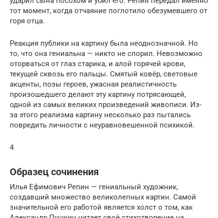
ударил сына посохом и убил его. Репин передал именно
тот момент, когда отчаяние поглотило обезумевшего от
горя отца.
Реакция публики на картину была неоднозначной. Но
то, что она гениальна — никто не спорил. Невозможно
оторваться от глаз старика, и алой горячей крови,
текущей сквозь его пальцы. Смятый ковёр, световые
акценты, позы героев, ужасная реалистичность
произошедшего делают эту картину потрясающей,
одной из самых великих произведений живописи. Из-
за этого реализма картину несколько раз пытались
повредить личности с неуравновешенной психикой.
4
Образец сочинения
Илья Ефимович Репин — гениальный художник,
создавший множество великолепных картин. Самой
значительной его работой является холст о том, как
Александр Пушкин читает своё стихотворение на