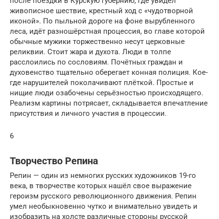
после поездки в Курскую губернию, где увидел
живописное шествие, крестный ход с «чудотворной
иконой». По пыльной дороге на фоне вырубленного
леса, идёт разношёрстная процессия, во главе которой
обычные мужики торжественно несут церковные
реликвии. Стоит жара и духота. Люди в толпе
расслоились по сословиям. Почётных граждан и
духовенство тщательно оберегает конная полиция. Кое-
где нарушителей поколачивают плёткой. Простые и
нищие люди озабочены серьёзностью происходящего.
Реализм картины потрясает, складывается впечатление
присутствия и личного участия в процессии.
6
Творчество Репина
Репин — один из немногих русских художников 19-го
века, в творчестве которых нашёл свое выражение
героизм русского революционного движения. Репин
умел необыкновенно чутко и внимательно увидеть и
изобразить на холсте различные стороны русской