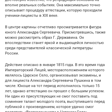
вполне реальных событиях. Она максимально точно
описывает процедуру аттестации, которую проходили
ученики-лицеисты в XIX веке.
В центре картины отчетливо просматривается фигура
юного Александра Сергеевича. Присмотревшись, также
можно рассмотреть образ Г. Державина. Он
впоследствии станет яркой и выдающейся личностью
среди представителей классической литературы
России.
Действие описано в январе 1815 года. В это время года
Императорский Лицей, месторасположением которого
являлось Царское Село, организовывал экзамены, и
для лицеиста Александра Сергеевича Пушкина в том
числе. Юноше на тот период исполнилось только 15
лет, однако аттестацию он прошел с большим успехом.
Ни один из присутствующих не смог поставить под
сомнение талант молодого поэта, выступившего перед
публикой с произведением, которое удачно смог
посвятить «Воспоминаниям о Царском Селе».