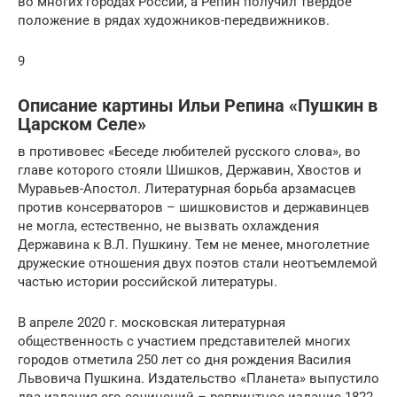
во многих городах России, а Репин получил твёрдое
положение в рядах художников-передвижников.
9
Описание картины Ильи Репина «Пушкин в
Царском Селе»
в противовес «Беседе любителей русского слова», во
главе которого стояли Шишков, Державин, Хвостов и
Муравьев-Апостол. Литературная борьба арзамасцев
против консерваторов – шишковистов и державинцев
не могла, естественно, не вызвать охлаждения
Державина к В.Л. Пушкину. Тем не менее, многолетние
дружеские отношения двух поэтов стали неотъемлемой
частью истории российской литературы.
В апреле 2020 г. московская литературная
общественность с участием представителей многих
городов отметила 250 лет со дня рождения Василия
Львовича Пушкина. Издательство «Планета» выпустило
два издания его сочинений – репринтное издание 1822