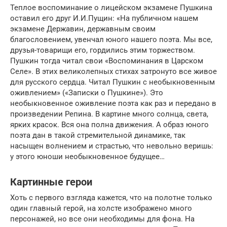
Теплое воспоминание о лицейском экзамене Пушкина
оставил его друг И.И.Пущин: «На публичном нашем
экзамене Державин, державным своим
благословением, увенчал юного нашего поэта. Мы все,
друзья-товарищи его, гордились этим торжеством.
Пушкин тогда читал свои «Воспоминания в Царском
Селе». В этих великолепных стихах затронуто все живое
для русского сердца. Читал Пушкин с необыкновенным
оживлением» («Записки о Пушкине»). Это
необыкновенное оживление поэта как раз и передано в
произведении Репина. В картине много солнца, света,
ярких красок. Вся она полна движения. А образ юного
поэта дан в такой стремительной динамике, так
насыщен волнением и страстью, что невольно веришь:
у этого юноши необыкновенное будущее…
Картинные герои
Хоть с первого взгляда кажется, что на полотне только
один главный герой, на холсте изображено много
персонажей, но все они необходимы для фона. На