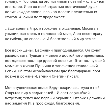
голову. – Господа, да это истинная поэзия! – слышится
его голос. И он со всей страстью поэтической души
ловит каждое слово, весь во власти пленительных
стихов. А юный поэт продолжает:
…Еще военный гром грохочет в отдаленье, Москва в
унынии, как степь в полнощной мгле, А он несет врагу
не гибель, но спасенье И благотворный мир земле…
Все восхищены. Державин приподнимается. Он хочет
расцеловать Пушкина – своего достойного преемника,
восходящее «солнце русской поэзии». Этот волнующий
момент в жизни Пушкина и запечатлел гениальный
Репин. Об этом незабываемом дне благодарный поэт
позже в романе «Евгений Онегин» писал:
Моя студенческая келья Вдруг озарилась: муза в ней
Открыла пир младых затей… И свет ее улыбкой
встретил; Успех нас первый окрылил; Старик Державин
нас заметил И, в гроб сходя, благословил.