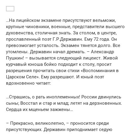
…На лицейском экзамене присутствуют вельможи,
крупные чиновники, военные, представители высшего
духовенства, столичная знать. За столом, в центре,
прославленный поэт Г.Р.Державин. Ему 72 года. Он
превозмогает усталость. Экзамен тянется долго. Все
утомлены. Державин начал дремать. – Александр
Пушкин! – вызывается следующий лицеист. Живой
курчавый юноша бойко подходит к столу, просит
разрешения прочитать свои стихи «Воспоминания в
Царском Селе». Ему разрешают. И юный поэт
вдохновенно читает:
…Страшись, о рать иноплеменных! России двинулись
сыны; Восстал и стар и млад; летят на дерзновенных.
Сердца их мщеньем зажжены…
– Прекрасно, великолепно, – проносится среди
присутствующих. Державин приподнимает седую