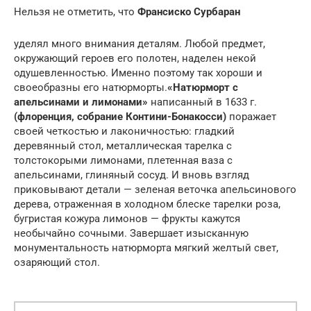
Нельзя не отметить, что
Франсиско Сурбаран
уделял много внимания деталям. Любой предмет,
окружающий героев его полотен, наделен некой
одушевленностью. Именно поэтому так хороши и
своеобразны его натюрморты.
«Натюрморт с
апельсинами и лимонами»
написанный в 1633 г.
(флоренция, собрание Контини-Бонакосси)
поражает
своей четкостью и лаконичностью: гладкий
деревянный стол, металлическая тарелка с
толстокорыми лимонами, плетенная ваза с
апельсинами, глиняный сосуд. И вновь взгляд
приковывают детали — зеленая веточка апельсинового
дерева, отраженная в холодном блеске тарелки роза,
бугристая кожура лимонов — фрукты кажутся
необычайно сочными. Завершает изысканную
монументальность натюрморта мягкий желтый свет,
озаряющий стол.