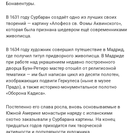
Бонавентуры.
В 1631 году Сурбаран создаёт одно из лучших своих
творений — картину «Апофеоз св. Фомы Аквинского»,
которая была признана шедевром ещё современниками
живописца.
В 1634 году художник совершил путешествие в Мадрид,
где получил титул придворного живописца. В Мадриде
при работе над украшением недавно построенного
дворца Буэн-Ретиро мастер отошёл от религиозной
тематики — им был написан цикл из десяти полотен,
изображающих подвиги Геркулеса (ныне в музее
Прадо), а также историко-монументальное полотно
«Оборона Кадиса».
Постепенно его слава росла, вновь основываемые в
Южной Америке монастыри наряду с испанскими
охотно заказывали у Сурбарана картины. На конец
тридцатых годов приходится пик творческой
активности и популярности художника.