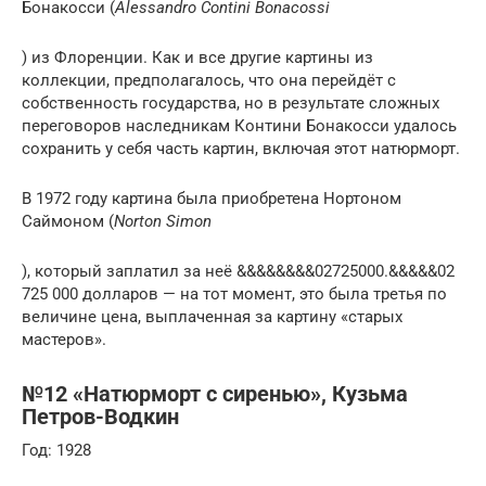
Бонакосси (
Alessandro Contini Bonacossi
) из Флоренции. Как и все другие картины из
коллекции, предполагалось, что она перейдёт с
собственность государства, но в результате сложных
переговоров наследникам Контини Бонакосси удалось
сохранить у себя часть картин, включая этот натюрморт.
В 1972 году картина была приобретена Нортоном
Саймоном (
Norton Simon
), который заплатил за неё &&&&&&&&02725000.&&&&&02
725 000 долларов — на тот момент, это была третья по
величине цена, выплаченная за картину «старых
мастеров».
№12 «Натюрморт с сиренью», Кузьма
Петров-Водкин
Год: 1928