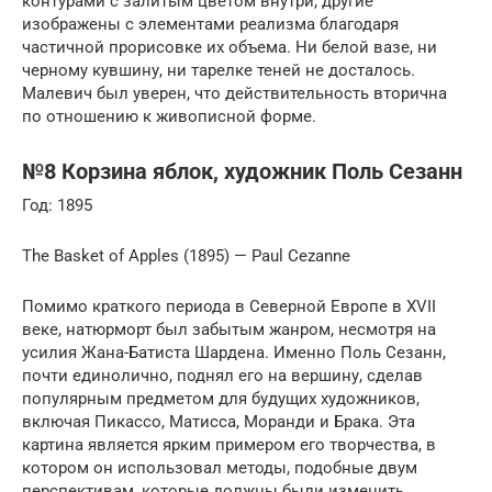
контурами с залитым цветом внутри, другие
изображены с элементами реализма благодаря
частичной прорисовке их объема. Ни белой вазе, ни
черному кувшину, ни тарелке теней не досталось.
Малевич был уверен, что действительность вторична
по отношению к живописной форме.
№8 Корзина яблок, художник Поль Сезанн
Год: 1895
The Basket of Apples (1895) — Paul Cezanne
Помимо краткого периода в Северной Европе в XVII
веке, натюрморт был забытым жанром, несмотря на
усилия Жана-Батиста Шардена. Именно Поль Сезанн,
почти единолично, поднял его на вершину, сделав
популярным предметом для будущих художников,
включая Пикассо, Матисса, Моранди и Брака. Эта
картина является ярким примером его творчества, в
котором он использовал методы, подобные двум
перспективам, которые должны были изменить