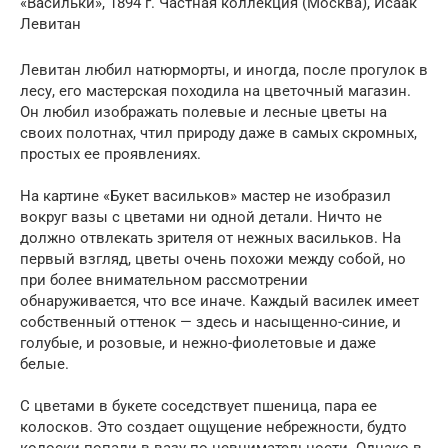
«Васильки», 1894 г. Частная коллекция (Москва), Исаак
Левитан
Левитан любил натюрморты, и иногда, после прогулок в
лесу, его мастерская походила на цветочный магазин.
Он любил изображать полевые и лесные цветы на
своих полотнах, чтил природу даже в самых скромных,
простых ее проявлениях.
На картине «Букет васильков» мастер не изобразил
вокруг вазы с цветами ни одной детали. Ничто не
должно отвлекать зрителя от нежных васильков. На
первый взгляд, цветы очень похожи между собой, но
при более внимательном рассмотрении
обнаруживается, что все иначе. Каждый василек имеет
собственный оттенок — здесь и насыщенно-синие, и
голубые, и розовые, и нежно-фиолетовые и даже
белые.
С цветами в букете соседствует пшеница, пара ее
колосков. Это создает ощущение небрежности, будто
колоски попали в вазу по невнимательности. Однако в