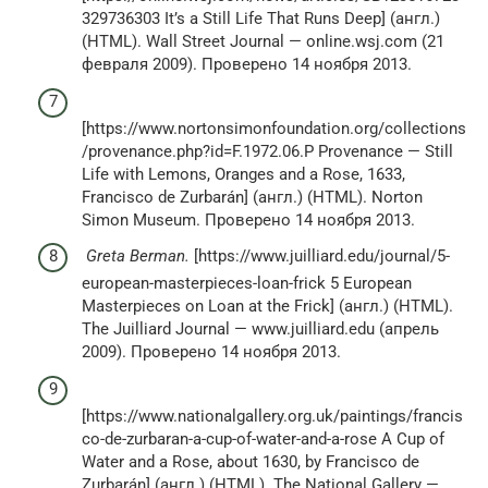
329736303 It’s a Still Life That Runs Deep] (англ.)
(HTML). Wall Street Journal — online.wsj.com (21
февраля 2009). Проверено 14 ноября 2013.
[https://www.nortonsimonfoundation.org/collections
/provenance.php?id=F.1972.06.P Provenance — Still
Life with Lemons, Oranges and a Rose, 1633,
Francisco de Zurbarán] (англ.) (HTML). Norton
Simon Museum. Проверено 14 ноября 2013.
Greta Berman.
[https://www.juilliard.edu/journal/5-
european-masterpieces-loan-frick 5 European
Masterpieces on Loan at the Frick] (англ.) (HTML).
The Juilliard Journal — www.juilliard.edu (апрель
2009). Проверено 14 ноября 2013.
[https://www.nationalgallery.org.uk/paintings/francis
co-de-zurbaran-a-cup-of-water-and-a-rose A Cup of
Water and a Rose, about 1630, by Francisco de
Zurbarán] (англ.) (HTML). The National Gallery —