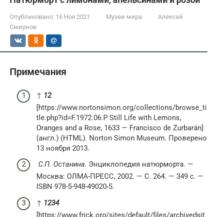
Опубликовано:
16 Ноя 2021
Музеи мира
Алексей
Смирнов
Примечания
↑
1
2
[https://www.nortonsimon.org/collections/browse_ti
tle.php?id=F.1972.06.P Still Life with Lemons,
Oranges and a Rose, 1633 — Francisco de Zurbarán]
(англ.) (HTML). Norton Simon Museum. Проверено
13 ноября 2013.
С.П. Останина.
Энциклопедия натюрморта. —
Москва: ОЛМА-ПРЕСС, 2002. — С. 264. — 349 с. —
ISBN 978-5-948-49020-5.
↑
1
2
3
4
[https://www.frick.org/sites/default/files/archivedsit