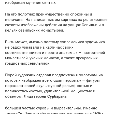
изображал мучения святых.
На его полотнах преимущественно спокойны и
величавы. На написанных им картинах на религиозные
сюжеты изображены действия на улицах Севильи и в
кельях севильских монастырей.
Быть может, именно поэтому современики художника
не редко узнавали на картинах своих
соотечественников и просто знакомых — настоятелей
монастырей, ученых-монахов, а также прекрасных
грациозных севильянок.
Порой художник отдавал предпочтения полотнам, на
которых изображен всего один персонаж — фигуры
поражают своей скульптурной рельефностью и
величественностью, удивительной мощностью и
объемом. Лица героев
Сурбарана
большей частью суровы и выразительны. Именно
таков
«Св.
Лаврентий» — картина, написанная в 1636 г.,