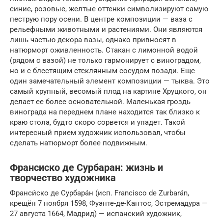
синие, розовые, желтые оттенки символизируют самую
пеструю пору осени. В центре композиции — ваза с
рельефными животными и растениями. Они являются
лишь частью декора вазы, однако привносят в
натюрморт оживленность. Стакан с лимонной водой
(рядом с вазой) не только гармонирует с виноградом,
но и с блестящим стеклянным сосудом позади. Еще
один замечательный элемент композиции — тыква. Это
самый крупный, весомый плод на картине Хруцкого, он
делает ее более основательной. Маленькая гроздь
винограда на переднем плане находится так близко к
краю стола, будто скоро сорвется и упадет. Такой
интересный прием художник использовал, чтобы
сделать натюрморт более подвижным.
Франсиско де Сурбаран: жизнь и
творчество художника
Франси́ско де Сурбара́н (исп. Francisco de Zurbarán,
крещён 7 ноября 1598, Фуэнте-де-Кантос, Эстремадура —
27 августа 1664, Мадрид) — испанский художник,