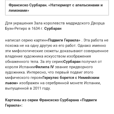
Франсиско Сурбаран. «Натюрморт с апельсинами и
лимонами»
Для украшения Зала королевств мадридского Дворца
Буэн-Ретиро в 1634 г.
Сурбаран
написал серию картин
«Подвиги Геракла»
. Эта работа не
похожа не на одну другую из его работ. Однако именно
эти мифологические сюжеты доказывают совершенное
владение художника искусством изображения
обнаженного тела. За эту серию
Сурбаран
получил от
короля Испании
Филипа IV
звание придворного
художника. Интересно, что первый подвиг этого
мифического героя
«Геркулес борется с Немейским
львом»
изображен на серебрянной монете Испании,
выпущенной в 2011 году.
Картины из серии Франсиско Сурбарана «Подвиги
Геракла»: