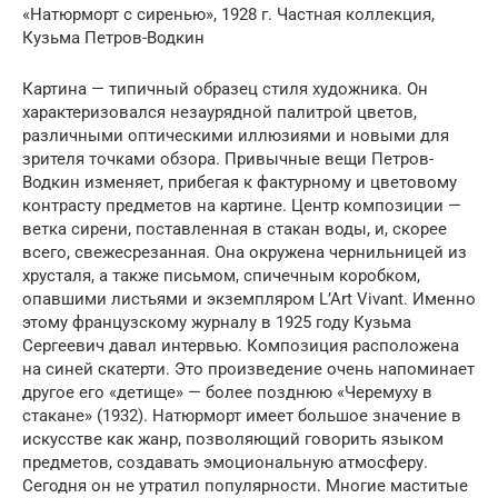
«Натюрморт с сиренью», 1928 г. Частная коллекция,
Кузьма Петров-Водкин
Картина — типичный образец стиля художника. Он
характеризовался незаурядной палитрой цветов,
различными оптическими иллюзиями и новыми для
зрителя точками обзора. Привычные вещи Петров-
Водкин изменяет, прибегая к фактурному и цветовому
контрасту предметов на картине. Центр композиции —
ветка сирени, поставленная в стакан воды, и, скорее
всего, свежесрезанная. Она окружена чернильницей из
хрусталя, а также письмом, спичечным коробком,
опавшими листьями и экземпляром L’Art Vivant. Именно
этому французскому журналу в 1925 году Кузьма
Сергеевич давал интервью. Композиция расположена
на синей скатерти. Это произведение очень напоминает
другое его «детище» — более позднюю «Черемуху в
стакане» (1932). Натюрморт имеет большое значение в
искусстве как жанр, позволяющий говорить языком
предметов, создавать эмоциональную атмосферу.
Сегодня он не утратил популярности. Многие маститые