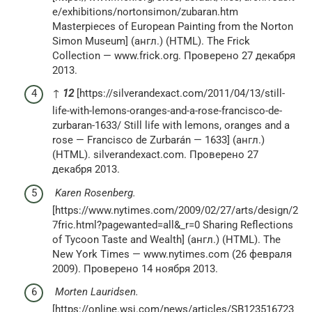
e/exhibitions/nortonsimon/zubaran.htm
Masterpieces of European Painting from the Norton
Simon Museum] (англ.) (HTML). The Frick
Collection — www.frick.org. Проверено 27 декабря
2013.
↑
1
2
[https://silverandexact.com/2011/04/13/still-
life-with-lemons-oranges-and-a-rose-francisco-de-
zurbaran-1633/ Still life with lemons, oranges and a
rose — Francisco de Zurbarán — 1633] (англ.)
(HTML). silverandexact.com. Проверено 27
декабря 2013.
Karen Rosenberg.
[https://www.nytimes.com/2009/02/27/arts/design/2
7fric.html?pagewanted=all&_r=0 Sharing Reflections
of Tycoon Taste and Wealth] (англ.) (HTML). The
New York Times — www.nytimes.com (26 февраля
2009). Проверено 14 ноября 2013.
Morten Lauridsen.
[https://online.wsj.com/news/articles/SB123516723