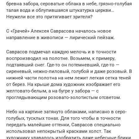
бревна забора, сероватые облака в небе, грязно-голубая
талая вода и облупившаяся штукатурка церкви…
Неужели все это притягивает зрителя?
C «Грачей» Алексея Саврасова началось новое
направление в живописи — лирический пейзаж.
Саврасов подмечал каждую мелочь и в точности
воспроизводил на полотне. Возьмем, к примеру,
подтаявший снег. Где-то он потемневший, где-то —
сиреневый, нежно-лиловый, голубой и даже розовый. В
нижней части полотна на нем лежит легкая сетка теней
от берез. На крыше дома художник изображает его
желтовато-белым, а на бугре у забора — с
проглядывающим розовато-золотистым отсветом.
Небо на картине затянуто облаками, написано в серо-
голубых, тусклых тонах. Для того чтобы в точности
передать малейшие оттенки, Саврасов специально
использовал непокрытый красками холст. Так
художнику удавалось изобразить даже небесные блики