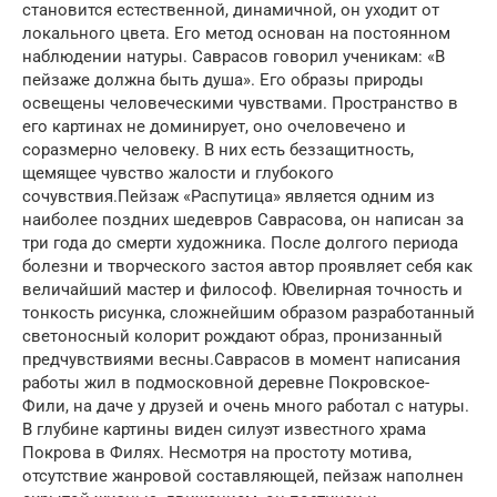
становится естественной, динамичной, он уходит от
локального цвета. Его метод основан на постоянном
наблюдении натуры. Саврасов говорил ученикам: «В
пейзаже должна быть душа». Его образы природы
освещены человеческими чувствами. Пространство в
его картинах не доминирует, оно очеловечено и
соразмерно человеку. В них есть беззащитность,
щемящее чувство жалости и глубокого
сочувствия.Пейзаж «Распутица» является одним из
наиболее поздних шедевров Саврасова, он написан за
три года до смерти художника. После долгого периода
болезни и творческого застоя автор проявляет себя как
величайший мастер и философ. Ювелирная точность и
тонкость рисунка, сложнейшим образом разработанный
светоносный колорит рождают образ, пронизанный
предчувствиями весны.Саврасов в момент написания
работы жил в подмосковной деревне Покровское-
Фили, на даче у друзей и очень много работал с натуры.
В глубине картины виден силуэт известного храма
Покрова в Филях. Несмотря на простоту мотива,
отсутствие жанровой составляющей, пейзаж наполнен