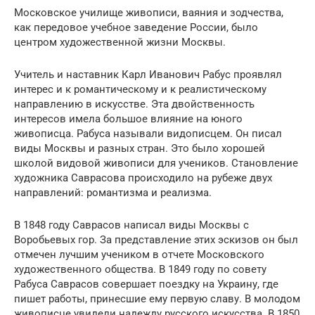
Московское училище живописи, ваяния и зодчества,
как передовое учебное заведение России, было
центром художественной жизни Москвы.
Учитель и наставник Карл Иванович Рабус проявлял
интерес и к романтическому и к реалистическому
направлению в искусстве. Эта двойственность
интересов имела большое влияние на юного
живописца. Рабуса называли видописцем. Он писал
виды Москвы и разных стран. Это было хорошей
школой видовой живописи для учеников. Становление
художника Саврасова происходило на рубеже двух
направлений: романтизма и реализма.
В 1848 году Саврасов написал виды Москвы с
Воробьевых гор. За представление этих эскизов он был
отмечен лучшим учеником в отчете Московского
художественного общества. В 1849 году по совету
Рабуса Саврасов совершает поездку на Украину, где
пишет работы, принесшие ему первую славу. В молодом
живописце увидели надежду русского искусства. В 1850