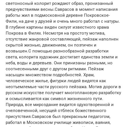
светоносный колорит рождают образ, пронизанный
предчувствиями весны.Саврасов в момент написания
работы жил в подмосковной деревне Покровское-
Фили, на даче у друзей и очень много работал с натуры.
В глубине картины виден силуэт известного храма
Покрова в Филях. Несмотря на простоту мотива,
отсутствие жанровой составляющей, пейзаж наполнен
скрытой жизнью, движением, он поэтичен и
возвышен.С помощью разнообразной разработки
света, колорита художник достигает единства земли и
неба, воды и деревьев. Они принизаны разными, но
соотнесенными друг с другом ритмами. Пейзаж
насыщен множеством подробностей. Храм,
человеческое жилье, фигурки людей видятся как
неотъемлемые части русского пейзажа. Мотив дороги в
русском искусстве получает многоплановую разработку
и осмысливается как символ жизненного пути.
Природа, все мироздание видится одухотворенной и
очеловеченной, несущей отблеск божественного
присутствия.Саврасов был прекрасным педагогом,
работал в Московском училище живописи, ваяния,