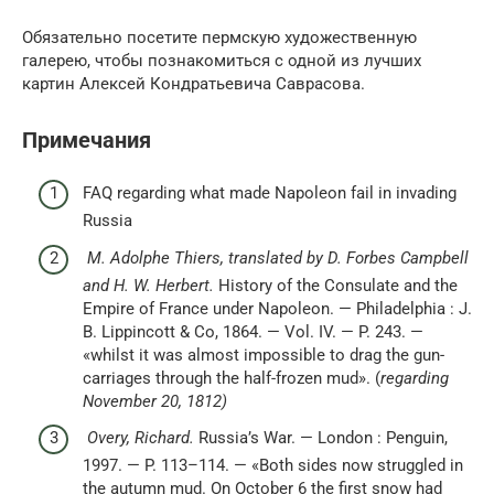
Обязательно посетите пермскую художественную
галерею, чтобы познакомиться с одной из лучших
картин Алексей Кондратьевича Саврасова.
Примечания
FAQ regarding what made Napoleon fail in invading
Russia
M. Adolphe Thiers, translated by D. Forbes Campbell
and H. W. Herbert.
History of the Consulate and the
Empire of France under Napoleon. — Philadelphia : J.
B. Lippincott & Co, 1864. — Vol. IV. — P. 243. —
«whilst it was almost impossible to drag the gun-
carriages through the half-frozen mud». (
regarding
November 20, 1812)
Overy, Richard.
Russia’s War. — London : Penguin,
1997. — P. 113–114. — «Both sides now struggled in
the autumn mud. On October 6 the first snow had