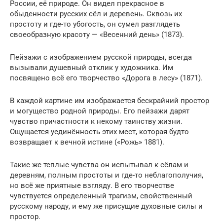
России, её природе. Он видел прекрасное в
обыденности русских сёл и деревень. Сквозь их
простоту и где-то убогость, он сумел разглядеть
своеобразную красоту — «Весенний день» (1873).
Пейзажи с изображением русской природы, всегда
вызывали душевный отклик у художника. Им
посвящено всё его творчество «Дорога в лесу» (1871).
В каждой картине им изображается бескрайний простор
и могущество родной природы. Его пейзажи дарят
чувство причастности к некому таинству жизни.
Ощущается уединённость этих мест, которая будто
возвращает к вечной истине («Рожь» 1881).
Такие же теплые чувства он испытывал к сёлам и
деревням, полным простоты и где-то неблагополучия,
но всё же приятные взгляду. В его творчестве
чувствуется определенный трагизм, свойственный
русскому народу, и ему же присущие духовные силы и
простор.