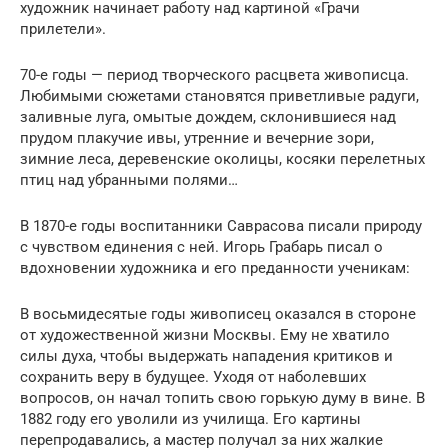
художник начинает работу над картиной «Грачи
прилетели».
70-е годы — период творческого расцвета живописца.
Любимыми сюжетами становятся приветливые радуги,
заливные луга, омытые дождем, склонившиеся над
прудом плакучие ивы, утренние и вечерние зори,
зимние леса, деревенские околицы, косяки перелетных
птиц над убранными полями…
В 1870-е годы воспитанники Саврасова писали природу
с чувством единения с ней. Игорь Грабарь писал о
вдохновении художника и его преданности ученикам:
В восьмидесятые годы живописец оказался в стороне
от художественной жизни Москвы. Ему не хватило
силы духа, чтобы выдержать нападения критиков и
сохранить веру в будущее. Уходя от наболевших
вопросов, он начал топить свою горькую думу в вине. В
1882 году его уволили из училища. Его картины
перепродавались, а мастер получал за них жалкие