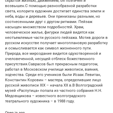
скрытой жизнью, движением, он поэтичен и
возвышен.С помощью разнообразной разработки
света, колорита художник достигает единства земли и
неба, воды и деревьев. Они принизаны разными, но
соотнесенными друг с другом ритмами. Пейзаж
насыщен множеством подробностей. Храм,
человеческое жилье, фигурки людей видятся как
неотъемлемые части русского пейзажа. Мотив дороги в
русском искусстве получает многоплановую разработку
и осмысливается как символ жизненного пути.
Природа, все мироздание видится одухотворенной и
очеловеченной, несущей отблеск божественного
присутствия.Саврасов был прекрасным педагогом,
работал в Московском училище живописи, ваяния,
зодчества. Среди его учеников были Исаак Левитан,
Константин Коровин – мастера, определившие лицо
русской живописи XIX – начала XX в.В Волгоградский
музей «Распутица» попала из частного собрания Н.Н.
Медовщикова – известного волгоградского
театрального художника – в 1988 году.
Open in app