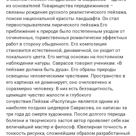
из основателей Товарищества передвижников –
связаны рождение русского реалистического пейзажа,
поиски национальной красоты ландшафта. Он стал
первооткрывателем лирического пейзажа.Его
приближение к природе было постепенным уходом от
сочиненных, торжественных романтически эффектных
работ в сторону обыденного. Его композиция
становится естественной, динамичной, он уходит от
локального цвета. Его метод основан на постоянном
наблюдении натуры. Саврасов говорил ученикам: «В
пейзаже должна быть душа». Его образы природы
освещены человеческими чувствами. Пространство в
его картинах не доминирует, оно очеловечено и
соразмерно человеку. В них есть беззащитность,
щемящее чувство жалости и глубокого
сочувствия.Пейзаж «Распутица» является одним из
наиболее поздних шедевров Саврасова, он написан за
три года до смерти художника. После долгого периода
болезни и творческого застоя автор проявляет себя как
величайший мастер и философ. Ювелирная точность и
тонкость рисунка, сложнейшим образом разработанный