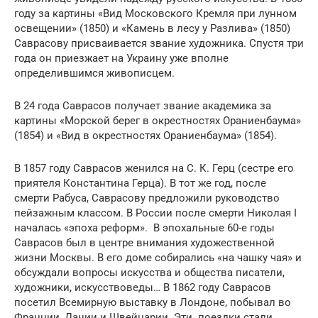
году за картины «Вид Московского Кремля при лунном
освещении» (1850) и «Камень в лесу у Разлива» (1850)
Саврасову присваивается звание художника. Спустя три
года он приезжает на Украину уже вполне
определившимся живописцем.
В 24 года Саврасов получает звание академика за
картины «Морской берег в окрестностях Ораниенбаума»
(1854) и «Вид в окрестностях Ораниенбаума» (1854).
В 1857 году Саврасов женился на С. К. Герц (сестре его
приятеля Константина Герца). В тот же год, после
смерти Рабуса, Саврасову предложили руководство
пейзажным классом. В России после смерти Николая I
началась «эпоха реформ». В эпохальные 60-е годы
Саврасов был в центре внимания художественной
жизни Москвы. В его доме собирались «на чашку чая» и
обсуждали вопросы искусства и общества писатели,
художники, искусствоведы… В 1862 году Саврасов
посетил Всемирную выставку в Лондоне, побывал во
Франции, Дании и Швейцарии. Эти поездки стали