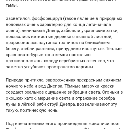
тьмы.
Засветился, фосфорецируя (такое явление в природных
водоёмах очень характерно для конца лета-начала
осени), величавый Днепр, забелели украинские хатки,
показались ветвистые деревья с пышной листвой,
прорисовалась паутинка тропинок на ближайшем
берегу, стебли растения, причудливо изогнутые. Тёплые
красновато-бурые тона земли настолько
противоположны холоду серебристых оттенков, что
заметно углубляют пространство картины.
Природа притихла, завороженная прекрасным сиянием
ночного неба и вод Днепра. Тёмные мазочки краски
создают реальное ощущение вибрации света. Огоньки в
окошках хаток, мерцание света и отражение серебра
луны в лёгкой ряби струй Днепра, возвеличивают эту
тихую, поэтическую ночь.
Под впечатлением этого произведения живописи поэт