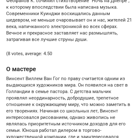
Феофанов К. сочинил стихотворение “Ночь на Днепре”,
к которому впоследствии была написана музыка.
Современники Куинджи восхищались данным
шедевром, не меньше очаровывает он и нас, жителей 21
века, напичканного электроникой во всех сферах.
Вечное и прекрасное заставляет нас размышлять,
затрагивая все лучшие струны души.
(8 votes, average: 4.50
О мастере
Винсент Виллем Ван Гог по праву считается одним из
выдающихся художников мира. Он появился на свет в
Голландии в семье пастора. С детства мальчик
проявлял неординарность, добродушие, трепетное
отношение к окружающему миру, что можно заметить в
его творениях. Начиная со школьных лет, Винсент
интересовался рисованием, однако живопись не
являлась приоритетным источником доходов для его
семьи. Юноша работал дилером в торгово-
художественной компании, где и заинтересовался