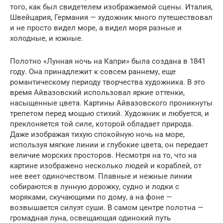
того, как был свидетелем изображаемой сцены. Италия,
Швейцария, Германия — художник много путешествовал
и не просто видел море, а видел моря разные и
холодные, и южные.
Полотно «Лунная ночь на Капри» была создана в 1841
году. Она принадлежит к совсем раннему, еще
романтическому периоду творчества художника. В это
время Айвазовский использовал яркие оттенки,
насыщенные цвета. Картины Айвазовского проникнуты
трепетом перед мощью стихий. Художник и любуется, и
преклоняется той силе, которой обладает природа.
Даже изображая тихую спокойную ночь на море,
используя мягкие линии и глубокие цвета, он передает
величие морских просторов. Несмотря на то, что на
картине изображено несколько людей и кораблей, от
нее веет одиночеством. Плавные и нежные линии
собираются в лунную дорожку, судно и лодки с
моряками, скучающими по дому, а на фоне —
возвышается силуэт суши. В самом центре полотна —
громадная луна, освещающая одинокий путь