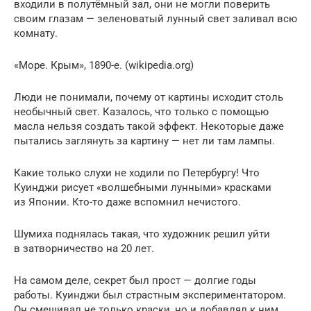
входили в полутёмный зал, они не могли поверить
своим глазам — зеленоватый лунный свет заливал всю
комнату.
«Море. Крым», 1890-е. (wikipedia.org)
Люди не понимали, почему от картины исходит столь
необычный свет. Казалось, что только с помощью
масла нельзя создать такой эффект. Некоторые даже
пытались заглянуть за картину — нет ли там лампы.
Какие только слухи не ходили по Петербургу! Что
Куинджи рисует «волшебными лунными» красками
из Японии. Кто-то даже вспомнил нечистого.
Шумиха поднялась такая, что художник решил уйти
в затворничество на 20 лет.
На самом деле, секрет был прост — долгие годы
работы. Куинджи был страстным экспериментатором.
Он смешивал не только краски, но и добавлял к ним