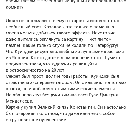
своим глазам — зеленоватый лунный свет заливал всю
комнату.
Люди не понимали, почему от картины исходит столь
необычный свет. Казалось, что только с помощью
масла нельзя добиться такого эффекта. Некоторые
даже пытались заглянуть за картину — нет ли там
лампы. Какие только слухи не ходили по Петербургу!
Что Куинджи рисует «волшебными лунными» красками
из Японии. Кто-то даже вспомнил нечистого. Шумиха
поднялась такая, что художник решил уйти
в затворничество на 20 лет.
Секрет был прост: долгие годы работы. Куинджи был
страстным экспериментатором. Он смешивал не только
краски, но и добавлял к ним химические элементы.
Не обошлось тут без руки химика всея Руси Дмитрия
Менделеева.
Картину купил Великий князь Константин. Он настолько
был очарован полотном, что даже взял его с собой
в кругосветное путешествие.