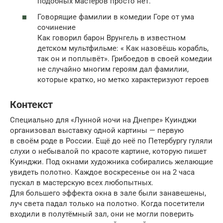
подобных мастеров просто нет.
Говорящие фамилии в комедии Горе от ума
сочинение
Как говорил барон Врунгель в известном
детском мультфильме: « Как назовёшь корабль,
так он и поплывёт». Грибоедов в своей комедии
не случайно многим героям дал фамилии,
которые кратко, но метко характеризуют героев
Контекст
Специально для «Лунной ночи на Днепре» Куинджи
организовал выставку одной картины — первую
в своём роде в России. Ещё до неё по Петербургу гуляли
слухи о небывалой по красоте картине, которую пишет
Куинджи. Под окнами художника собирались желающие
увидеть полотно. Каждое воскресенье он на 2 часа
пускал в мастерскую всех любопытных.
Для большего эффекта окна в зале были занавешены,
луч света падал только на полотно. Когда посетители
входили в полутёмный зал, они не могли поверить