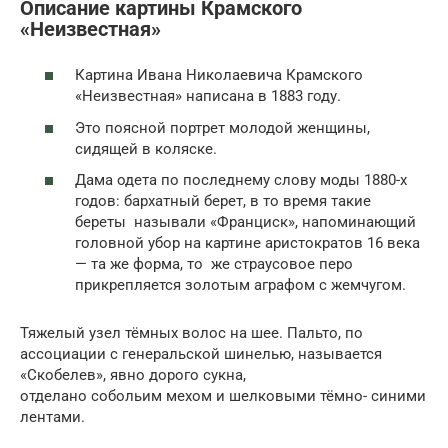
Описание картины Крамского
«Неизвестная»
Картина Ивана Николаевича Крамского
«Неизвестная» написана в 1883 году.
Это поясной портрет молодой женщины,
сидящей в коляске.
Дама одета по последнему слову моды 1880-х
годов: бархатный берет, в то время такие
береты называли «Франциск», напоминающий
головной убор на картине аристократов 16 века
— та же форма, то же страусовое перо
прикрепляется золотым аграфом с жемчугом.
Тяжелый узел тёмных волос на шее. Пальто, по
ассоциации с генеральской шинелью, называется
«Скобелев», явно дорого сукна,
отделано собольим мехом и шелковыми тёмно- синими
лентами.